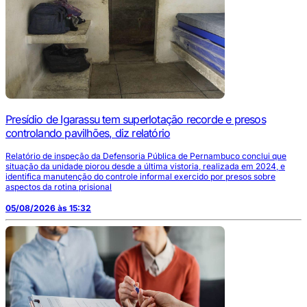
Presídio de Igarassu tem superlotação recorde e presos
controlando pavilhões, diz relatório
Relatório de inspeção da Defensoria Pública de Pernambuco conclui que
situação da unidade piorou desde a última vistoria, realizada em 2024, e
identifica manutenção do controle informal exercido por presos sobre
aspectos da rotina prisional
05/08/2026 às 15:32