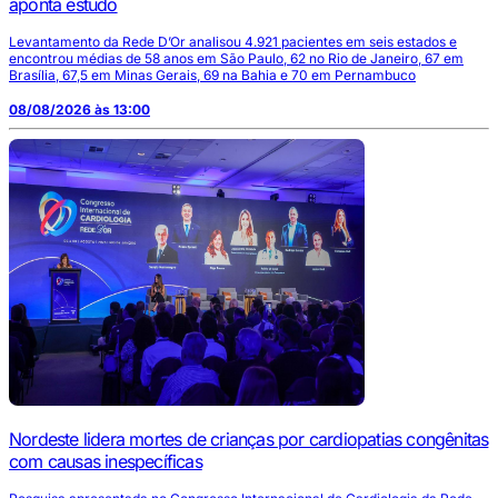
aponta estudo
Levantamento da Rede D’Or analisou 4.921 pacientes em seis estados e
encontrou médias de 58 anos em São Paulo, 62 no Rio de Janeiro, 67 em
Brasília, 67,5 em Minas Gerais, 69 na Bahia e 70 em Pernambuco
08/08/2026 às 13:00
Nordeste lidera mortes de crianças por cardiopatias congênitas
com causas inespecíficas