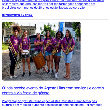
Pesquisa apresentada no Congresso Internacional de Cardiologia da Rede
D’Or mostra que 39% das mortes por malformações congênitas em
brasileiros com menos de 20 anos estão ligadas ao coração
07/08/2026 às 17:42
Olinda recebe evento do Agosto Lilás com serviços e cortejo
contra a violência de gênero
Programação gratuita reúne especialistas, ativistas e manifestações
culturais em meio ao aumento dos casos de feminicídio em Pernambuco