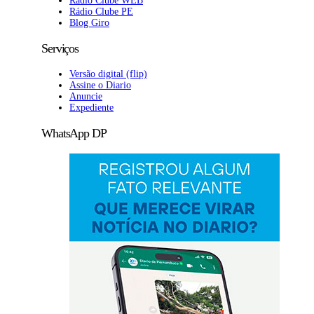
Rádio Clube WEB
Rádio Clube PE
Blog Giro
Serviços
Versão digital (flip)
Assine o Diario
Anuncie
Expediente
WhatsApp DP