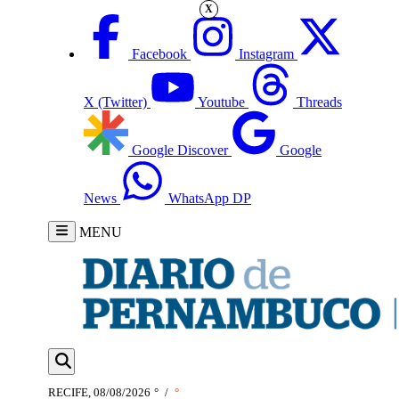
X
Facebook
Instagram
X (Twitter)
Youtube
Threads
Google Discover
Google
News
WhatsApp DP
MENU
RECIFE, 08/08/2026
°
/
°