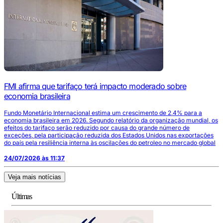
FMI afirma que tarifaço terá impacto moderado sobre
economia brasileira
Fundo Monetário Internacional estima um crescimento de 2,4% para a
economia brasileira em 2026. Segundo relatório da organização mundial, os
efeitos do tarifaço serão reduzido por causa do grande número de
exceções, pela participação reduzida dos Estados Unidos nas exportações
do país pela resiliência interna às oscilações do petroleo no mercado global
24/07/2026 às 11:37
Veja mais notícias
Últimas