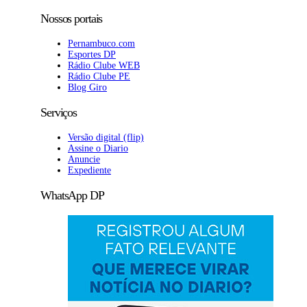
Nossos portais
Pernambuco.com
Esportes DP
Rádio Clube WEB
Rádio Clube PE
Blog Giro
Serviços
Versão digital (flip)
Assine o Diario
Anuncie
Expediente
WhatsApp DP