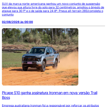
SUV da marca norte-americana ganhou um novo conjunto de suspensão
que elevou sua altura livre do solo para 32 centímetros, ampliou o ângulo de
ataque para 30,1º e o de saída para 24,8º. Pneus all-terrain 265/completa o
conjunto
02/08/2026 às 00:00
Picape S10 ganha assinatura Ironman em nova versão Trail
Boss
Empresa australiana Ironman foi a responsável por reforçar os atributos