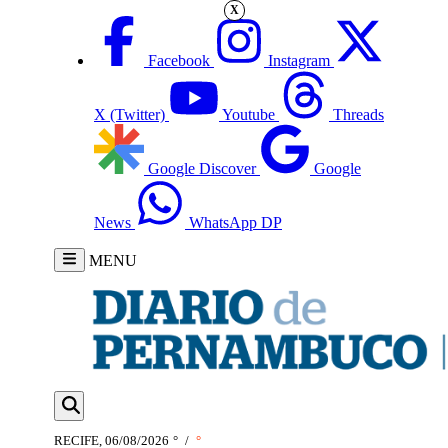
X
Facebook
Instagram
X (Twitter)
Youtube
Threads
Google Discover
Google
News
WhatsApp DP
MENU
RECIFE, 06/08/2026
°
/
°