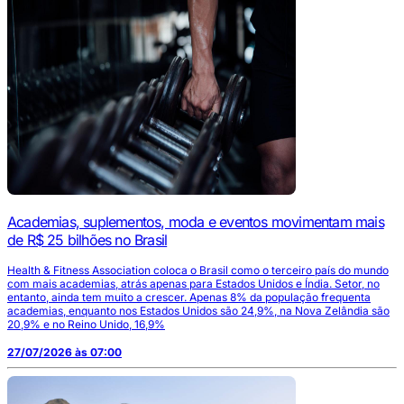
Academias, suplementos, moda e eventos movimentam mais
de R$ 25 bilhões no Brasil
Health & Fitness Association coloca o Brasil como o terceiro país do mundo
com mais academias, atrás apenas para Estados Unidos e Índia. Setor, no
entanto, ainda tem muito a crescer. Apenas 8% da população frequenta
academias, enquanto nos Estados Unidos são 24,9%, na Nova Zelândia são
20,9% e no Reino Unido, 16,9%
27/07/2026 às 07:00