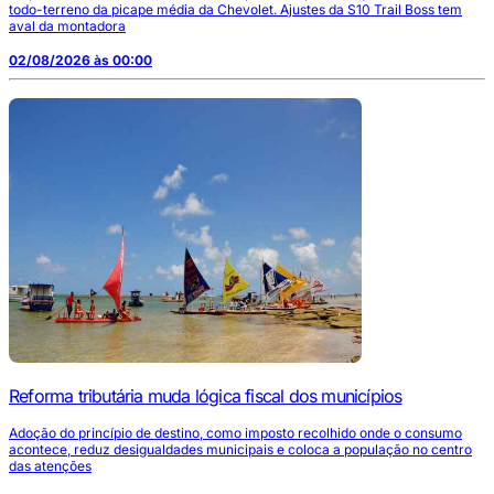
todo-terreno da picape média da Chevolet. Ajustes da S10 Trail Boss tem
aval da montadora
02/08/2026 às 00:00
Reforma tributária muda lógica fiscal dos municípios
Adoção do princípio de destino, como imposto recolhido onde o consumo
acontece, reduz desigualdades municipais e coloca a população no centro
das atenções