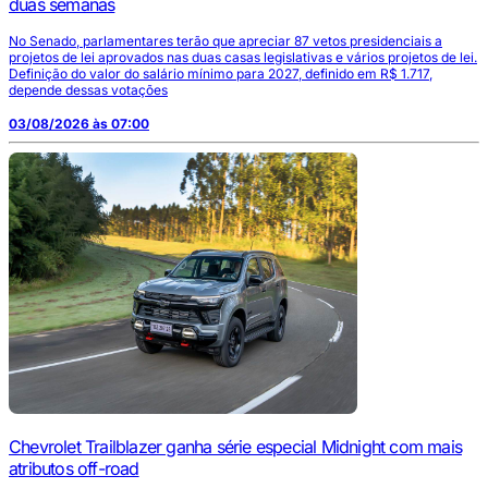
duas semanas
No Senado, parlamentares terão que apreciar 87 vetos presidenciais a
projetos de lei aprovados nas duas casas legislativas e vários projetos de lei.
Definição do valor do salário mínimo para 2027, definido em R$ 1.717,
depende dessas votações
03/08/2026 às 07:00
Chevrolet Trailblazer ganha série especial Midnight com mais
atributos off-road