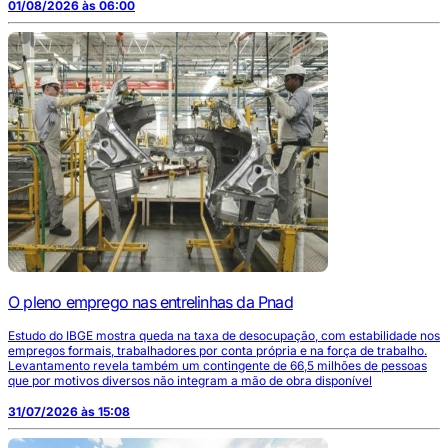
01/08/2026 às 06:00
O pleno emprego nas entrelinhas da Pnad
Estudo do IBGE mostra queda na taxa de desocupação, com estabilidade nos
empregos formais, trabalhadores por conta própria e na força de trabalho.
Levantamento revela também um contingente de 66,5 milhões de pessoas
que por motivos diversos não integram a mão de obra disponível
31/07/2026 às 15:08