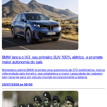
BMW lança o IX3, seu primeiro SUV 100% elétrico, e promete
maior autonomia do país
Montadora alemã BMW promete uma autonomia de 570 quilômetros, marca
referendada pelo Inmetro, que estabelece a maior capacidade de rodagem
sem recarga para um veículo movido exclusivamente a bateria
25/07/2026 às 08:00