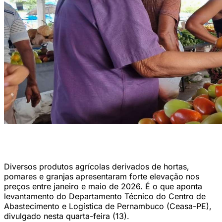
No Recife, entre fevereiro e março deste ano, a alta da cesta básica
foi puxada pelo tomate (46,31%) (Foto: Sandy James/DP Foto)
Diversos produtos agrícolas derivados de hortas,
pomares e granjas apresentaram forte elevação nos
preços entre janeiro e maio de 2026. É o que aponta
levantamento do Departamento Técnico do Centro de
Abastecimento e Logística de Pernambuco (Ceasa-PE),
divulgado nesta quarta-feira (13).