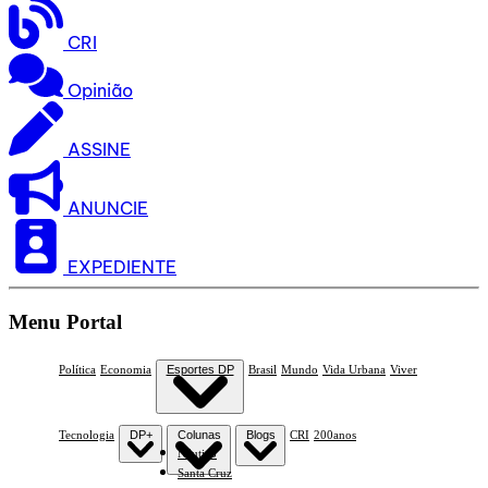
CRI
Opinião
ASSINE
ANUNCIE
EXPEDIENTE
Menu Portal
Política
Economia
Esportes DP
Brasil
Mundo
Vida Urbana
Viver
Tecnologia
DP+
Colunas
Blogs
CRI
200anos
Náutico
Santa Cruz