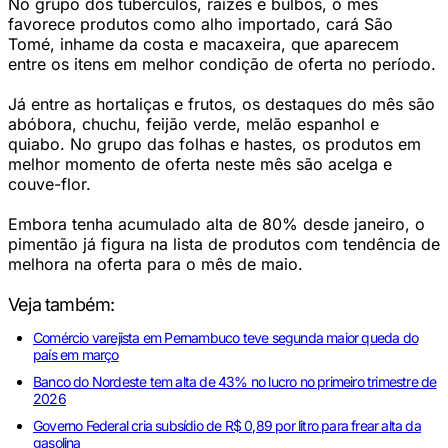
No grupo dos tubérculos, raízes e bulbos, o mês
favorece produtos como alho importado, cará São
Tomé, inhame da costa e macaxeira, que aparecem
entre os itens em melhor condição de oferta no período.
Já entre as hortaliças e frutos, os destaques do mês são
abóbora, chuchu, feijão verde, melão espanhol e
quiabo. No grupo das folhas e hastes, os produtos em
melhor momento de oferta neste mês são acelga e
couve-flor.
Embora tenha acumulado alta de 80% desde janeiro, o
pimentão já figura na lista de produtos com tendência de
melhora na oferta para o mês de maio.
Veja também:
Comércio varejista em Pernambuco teve segunda maior queda do
país em março
Banco do Nordeste tem alta de 43% no lucro no primeiro trimestre de
2026
Governo Federal cria subsídio de R$ 0,89 por litro para frear alta da
gasolina