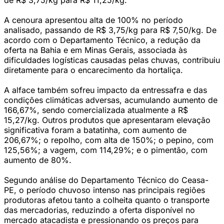
de R$ 3,75/kg para R$ 11,25/kg.
A cenoura apresentou alta de 100% no período
analisado, passando de R$ 3,75/kg para R$ 7,50/kg. De
acordo com o Departamento Técnico, a redução da
oferta na Bahia e em Minas Gerais, associada às
dificuldades logísticas causadas pelas chuvas, contribuiu
diretamente para o encarecimento da hortaliça.
A alface também sofreu impacto da entressafra e das
condições climáticas adversas, acumulando aumento de
166,67%, sendo comercializada atualmente a R$
15,27/kg. Outros produtos que apresentaram elevação
significativa foram a batatinha, com aumento de
206,67%; o repolho, com alta de 150%; o pepino, com
125,56%; a vagem, com 114,29%; e o pimentão, com
aumento de 80%.
Segundo análise do Departamento Técnico do Ceasa-
PE, o período chuvoso intenso nas principais regiões
produtoras afetou tanto a colheita quanto o transporte
das mercadorias, reduzindo a oferta disponível no
mercado atacadista e pressionando os preços para