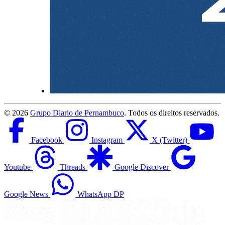
©
2026
Grupo Diario de Pernambuco
. Todos os direitos reservados.
Facebook
Instagram
X (Twitter)
Youtube
Threads
Google Discover
Google News
WhatsApp DP