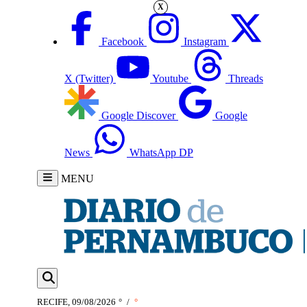
X
Facebook
Instagram
X (Twitter)
Youtube
Threads
Google Discover
Google
News
WhatsApp DP
MENU
RECIFE, 09/08/2026
°
/
°