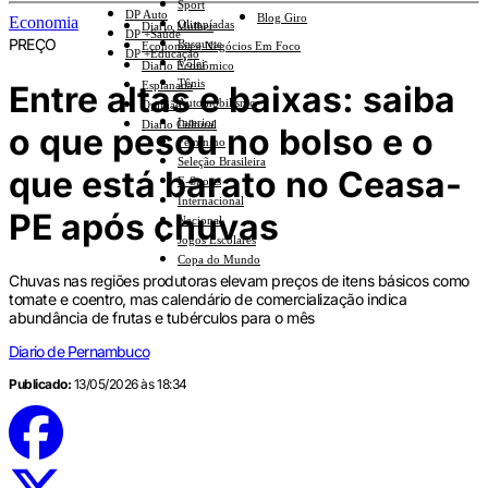
Sport
DP Auto
Blog Giro
Economia
Olimpíadas
Diario Mulher
DP +Saúde
PREÇO
Basquete
Economia e Negócios Em Foco
DP +Educação
Vôlei
Diario Econômico
Tênis
Entre altas e baixas: saiba
Esplanada
Automobilismo
Opinião
Interior
Diario Cultural
o que pesou no bolso e o
Feminino
Seleção Brasileira
que está barato no Ceasa-
E-Sports
Internacional
PE após chuvas
Nacional
Jogos Escolares
Copa do Mundo
Chuvas nas regiões produtoras elevam preços de itens básicos como
tomate e coentro, mas calendário de comercialização indica
abundância de frutas e tubérculos para o mês
Diario de Pernambuco
Publicado:
13/05/2026 às 18:34