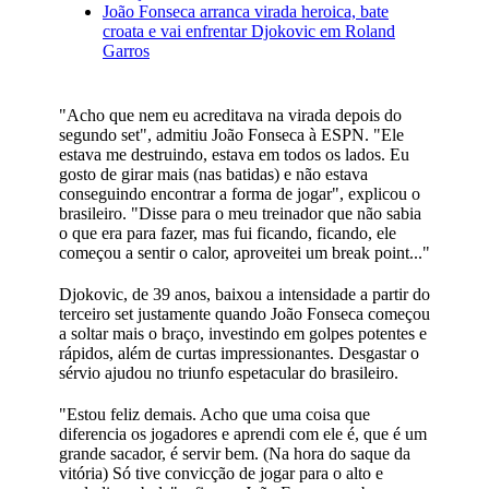
João Fonseca arranca virada heroica, bate
croata e vai enfrentar Djokovic em Roland
Garros
"Acho que nem eu acreditava na virada depois do
segundo set", admitiu João Fonseca à ESPN. "Ele
estava me destruindo, estava em todos os lados. Eu
gosto de girar mais (nas batidas) e não estava
conseguindo encontrar a forma de jogar", explicou o
brasileiro. "Disse para o meu treinador que não sabia
o que era para fazer, mas fui ficando, ficando, ele
começou a sentir o calor, aproveitei um break point..."
Djokovic, de 39 anos, baixou a intensidade a partir do
terceiro set justamente quando João Fonseca começou
a soltar mais o braço, investindo em golpes potentes e
rápidos, além de curtas impressionantes. Desgastar o
sérvio ajudou no triunfo espetacular do brasileiro.
"Estou feliz demais. Acho que uma coisa que
diferencia os jogadores e aprendi com ele é, que é um
grande sacador, é servir bem. (Na hora do saque da
vitória) Só tive convicção de jogar para o alto e