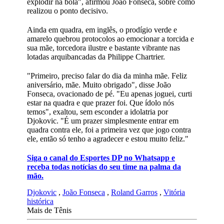
explodir na bola", afirmou João Fonseca, sobre como
realizou o ponto decisivo.
Ainda em quadra, em inglês, o prodígio verde e
amarelo quebrou protocolos ao emocionar a torcida e
sua mãe, torcedora ilustre e bastante vibrante nas
lotadas arquibancadas da Philippe Chartrier.
"Primeiro, preciso falar do dia da minha mãe. Feliz
aniversário, mãe. Muito obrigado", disse João
Fonseca, ovacionado de pé. "Eu apenas joguei, curti
estar na quadra e que prazer foi. Que ídolo nós
temos", exaltou, sem esconder a idolatria por
Djokovic. "É um prazer simplesmente entrar em
quadra contra ele, foi a primeira vez que jogo contra
ele, então só tenho a agradecer e estou muito feliz."
Siga o canal do Esportes DP no Whatsapp e
receba todas notícias do seu time na palma da
mão.
Djokovic
,
João Fonseca
,
Roland Garros
,
Vitória
histórica
Mais de Tênis