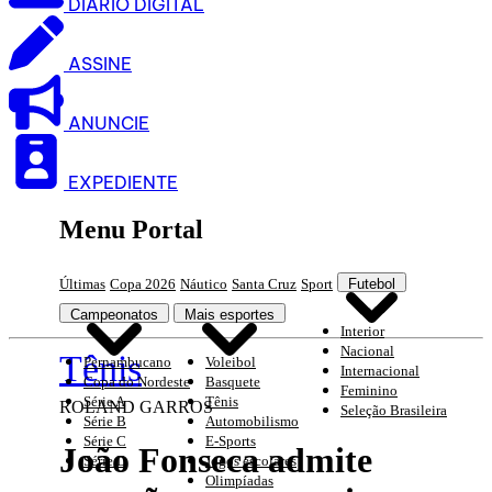
DIARIO DIGITAL
ASSINE
ANUNCIE
EXPEDIENTE
Menu Portal
Últimas
Copa 2026
Náutico
Santa Cruz
Sport
Futebol
Campeonatos
Mais esportes
Interior
Nacional
Tênis
Pernambucano
Voleibol
Internacional
Copa do Nordeste
Basquete
Feminino
Série A
Tênis
ROLAND GARROS
Seleção Brasileira
Série B
Automobilismo
Série C
E-Sports
João Fonseca admite
Série D
Jogos escolares
Olimpíadas