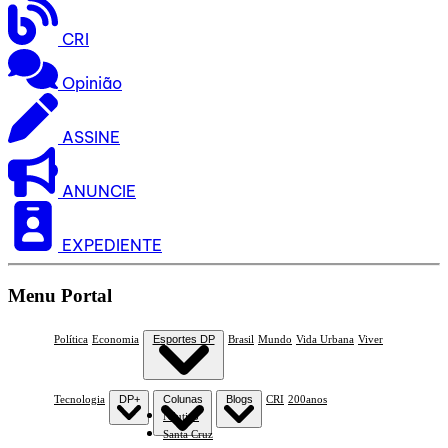
CRI
Opinião
ASSINE
ANUNCIE
EXPEDIENTE
Menu Portal
Política
Economia
Esportes DP
Brasil
Mundo
Vida Urbana
Viver
Tecnologia
DP+
Colunas
Blogs
CRI
200anos
Náutico
Santa Cruz