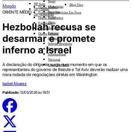
Sport
DP Auto
Blog Giro
Mundo
Olimpíadas
Diario Mulher
DP +Saúde
ORIENTE MÉDIO
Basquete
Economia e Negócios Em Foco
DP +Educação
Vôlei
Diario Econômico
Tênis
Hezbollah recusa se
Esplanada
Automobilismo
Opinião
Interior
Diario Cultural
desarmar e promete
Feminino
Seleção Brasileira
inferno a Israel
E-Sports
Internacional
Nacional
A declaração do dirigente surge num momento em que os
Jogos Escolares
representantes do governo de Beirute e Tel Aviv deverão realizar uma
nova rodada de negociações diretas em Washington
Isabel Alvarez
Publicado:
12/05/2026 às 18:51