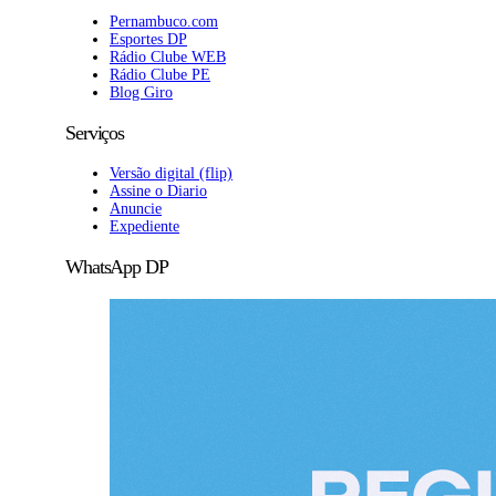
Pernambuco.com
Esportes DP
Rádio Clube WEB
Rádio Clube PE
Blog Giro
Serviços
Versão digital (flip)
Assine o Diario
Anuncie
Expediente
WhatsApp DP