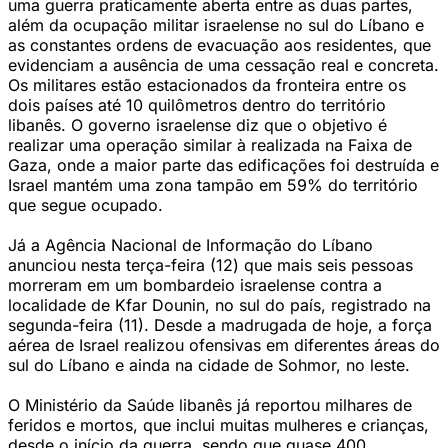
uma guerra praticamente aberta entre as duas partes,
além da ocupação militar israelense no sul do Líbano e
as constantes ordens de evacuação aos residentes, que
evidenciam a ausência de uma cessação real e concreta.
Os militares estão estacionados da fronteira entre os
dois países até 10 quilômetros dentro do território
libanês. O governo israelense diz que o objetivo é
realizar uma operação similar à realizada na Faixa de
Gaza, onde a maior parte das edificações foi destruída e
Israel mantém uma zona tampão em 59% do território
que segue ocupado.
Já a Agência Nacional de Informação do Líbano
anunciou nesta terça-feira (12) que mais seis pessoas
morreram em um bombardeio israelense contra a
localidade de Kfar Dounin, no sul do país, registrado na
segunda-feira (11). Desde a madrugada de hoje, a força
aérea de Israel realizou ofensivas em diferentes áreas do
sul do Líbano e ainda na cidade de Sohmor, no leste.
O Ministério da Saúde libanês já reportou milhares de
feridos e mortos, que inclui muitas mulheres e crianças,
desde o início da guerra, sendo que quase 400