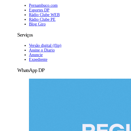
Pernambuco.com
Esportes DP
Rádio Clube WEB
Rádio Clube PE
Blog Giro
Serviços
Versão digital (flip)
Assine o Diario
Anuncie
Expediente
WhatsApp DP