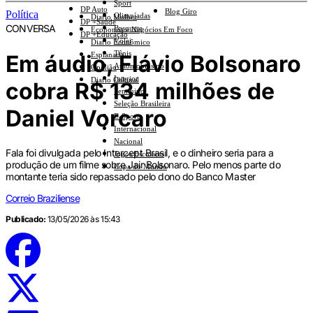
Sport
DP Auto
Blog Giro
Política
Olimpíadas
Diario Mulher
DP +Saúde
CONVERSA
Basquete
Economia e Negócios Em Foco
DP +Educação
Vôlei
Diario Econômico
Tênis
Em áudio, Flávio Bolsonaro
Esplanada
Automobilismo
Opinião
Interior
Diario Cultural
cobra R$ 134 milhões de
Feminino
Seleção Brasileira
Daniel Vorcaro
E-Sports
Internacional
Nacional
Fala foi divulgada pelo Intercept Brasil, e o dinheiro seria para a
Jogos Escolares
produção de um filme sobre Jair Bolsonaro. Pelo menos parte do
Copa do Mundo
montante teria sido repassado pelo dono do Banco Master
Correio Braziliense
Publicado:
13/05/2026 às 15:43