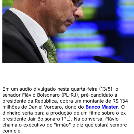
Na conversa, Flávio chama o executivo de irmão e diz que estará
sempre com ele. (Foto: Saulo Cruz/Agência Senado)
Em um áudio divulgado nesta quarta-feira (13/5), o
senador Flávio Bolsonaro (PL-RJ), pré-candidato a
presidente da República, cobra um montante de R$ 134
milhões de Daniel Vorcaro, dono do
Banco Master
. O
dinheiro seria para a produção de um filme sobre o ex-
presidente Jair Bolsonaro (PL). Na conversa, Flávio
chama o executivo de "irmão" e diz que estará sempre
com ele.