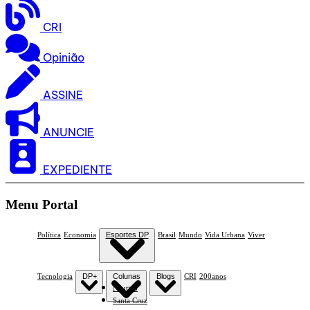
CRI
Opinião
ASSINE
ANUNCIE
EXPEDIENTE
Menu Portal
Política
Economia
Esportes DP
Brasil
Mundo
Vida Urbana
Viver
Tecnologia
DP+
Colunas
Blogs
CRI
200anos
Náutico
Santa Cruz