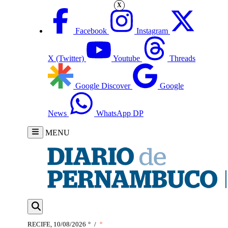
X
Facebook
Instagram
X (Twitter)
Youtube
Threads
Google Discover
Google
News
WhatsApp DP
MENU
RECIFE, 10/08/2026
°
/
°