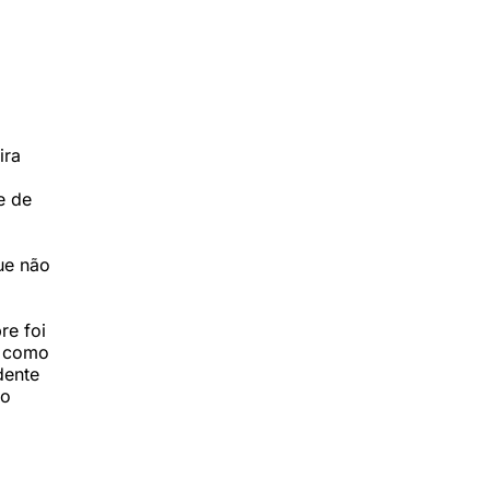
do de
ira
o
e de
que não
re foi
, como
dente
to