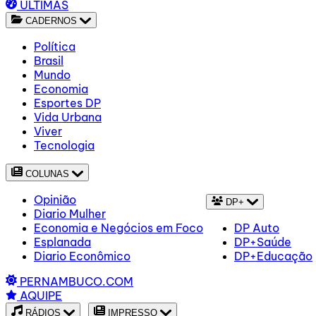
ÚLTIMAS
CADERNOS
Política
Brasil
Mundo
Economia
Esportes DP
Vida Urbana
Viver
Tecnologia
COLUNAS
Opinião
DP+
Diario Mulher
Economia e Negócios em Foco
DP Auto
Esplanada
DP+Saúde
Diario Econômico
DP+Educação
PERNAMBUCO.COM
AQUIPE
RÁDIOS
IMPRESSO