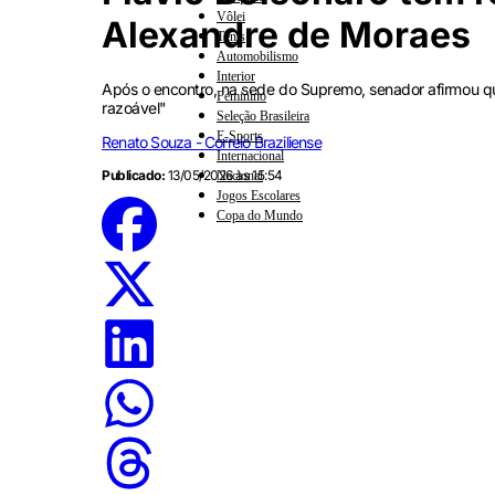
Vôlei
Alexandre de Moraes
Tênis
Automobilismo
Interior
Após o encontro, na sede do Supremo, senador afirmou qu
Feminino
razoável"
Seleção Brasileira
E-Sports
Renato Souza - Correio Braziliense
Internacional
Publicado:
13/05/2026 às 15:54
Nacional
Jogos Escolares
Copa do Mundo