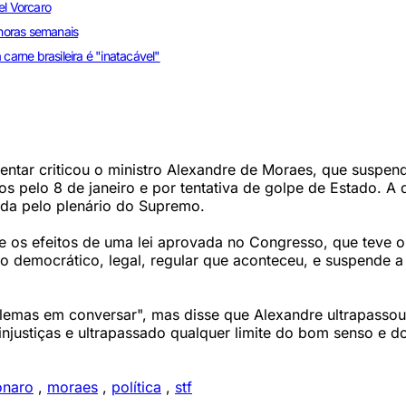
el Vorcaro
horas semanais
carne brasileira é "inatacável"
mentar criticou o ministro Alexandre de Moraes, que suspen
s pelo 8 de janeiro e por tentativa de golpe de Estado. A 
iada pelo plenário do Supremo.
e os efeitos de uma lei aprovada no Congresso, que teve o
 democrático, legal, regular que aconteceu, e suspende a 
lemas em conversar", mas disse que Alexandre ultrapassou
injustiças e ultrapassado qualquer limite do bom senso e d
onaro
,
moraes
,
política
,
stf