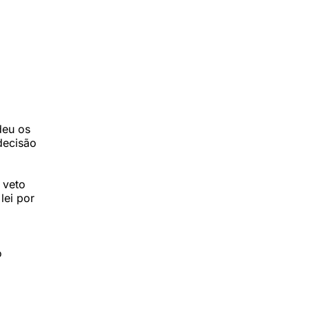
deu os
decisão
 veto
lei por
o