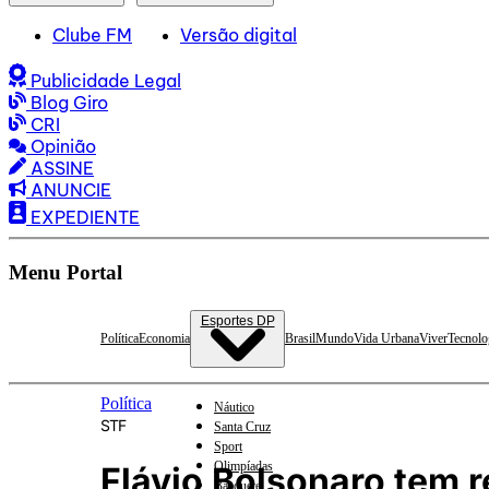
Clube FM
Versão digital
Publicidade Legal
Blog Giro
CRI
Opinião
ASSINE
ANUNCIE
EXPEDIENTE
Menu Portal
Esportes DP
Política
Economia
Brasil
Mundo
Vida Urbana
Viver
Tecnolo
Política
Náutico
STF
Santa Cruz
Sport
Olimpíadas
Flávio Bolsonaro tem r
Basquete