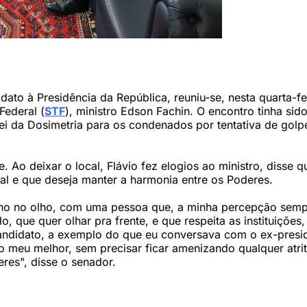
 indeterminado lei aprovada pelo Congresso e com veto derrubado, chaman
eno/STF)
dato à Presidência da República, reuniu-se, nesta quarta-fe
Federal (
STF
), ministro Edson Fachin. O encontro tinha sid
Lei da Dosimetria para os condenados por tentativa de golp
 Ao deixar o local, Flávio fez elogios ao ministro, disse 
ral e que deseja manter a harmonia entre os Poderes.
lho no olho, com uma pessoa que, a minha percepção semp
o, que quer olhar pra frente, e que respeita as instituições
ndidato, a exemplo do que eu conversava com o ex-presi
 o meu melhor, sem precisar ficar amenizando qualquer atri
eres", disse o senador.