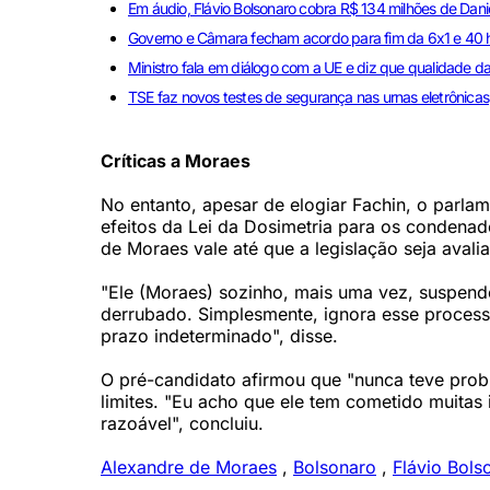
Em áudio, Flávio Bolsonaro cobra R$ 134 milhões de Dani
Governo e Câmara fecham acordo para fim da 6x1 e 40 
Ministro fala em diálogo com a UE e diz que qualidade da 
TSE faz novos testes de segurança nas urnas eletrônicas
Críticas a Moraes
No entanto, apesar de elogiar Fachin, o parla
efeitos da Lei da Dosimetria para os condenado
de Moraes vale até que a legislação seja aval
"Ele (Moraes) sozinho, mais uma vez, suspend
derrubado. Simplesmente, ignora esse processo
prazo indeterminado", disse.
O pré-candidato afirmou que "nunca teve prob
limites. "Eu acho que ele tem cometido muitas 
razoável", concluiu.
Alexandre de Moraes
,
Bolsonaro
,
Flávio Bols