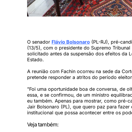
Flávio critica decisão de Moraes do suspender por tempo
desrespeito ao processo democrático (Foto: Gustavo Mor
O senador
Flávio Bolsonaro
(PL-RJ), pré-candi
(13/5), com o presidente do Supremo Tribunal 
solicitado antes da suspensão dos efeitos da 
Estado.
A reunião com Fachin ocorreu na sede da Corte.
pretende responder a atritos do período eleito
"Foi uma oportunidade boa de conversa, de o
essa, e se confirmou, de um ministro equilibrad
eu também. Apenas para mostrar, como pré-ca
Jair Bolsonaro (PL), que quero paz para fazer
institucional que possa acontecer entre os pod
Veja também: