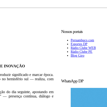
Nossos portais
Pernambuco.com
Esportes DP
Rádio Clube WEB
Rádio Clube PE
Blog Giro
 E INOVAÇÃO
roduzir significado e marcar época.
 no hemisfério sul — realiza, com
WhatsApp DP
ição do dia seguinte, apostando em
l” — presença contínua, diálogo e