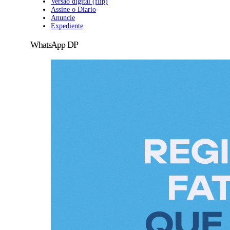
Versão digital (flip)
Assine o Diario
Anuncie
Expediente
WhatsApp DP