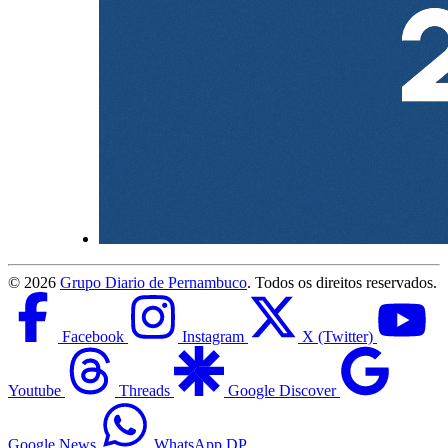
©
2026
Grupo Diario de Pernambuco
. Todos os direitos reservados.
Facebook
Instagram
X (Twitter)
Youtube
Threads
Google Discover
Google News
WhatsApp DP