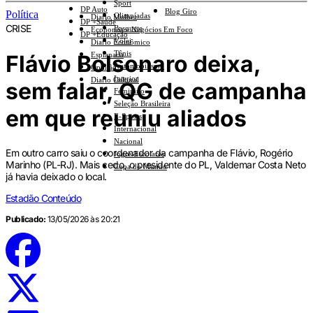
Sport
DP Auto
Blog Giro
Política
Olimpíadas
Diario Mulher
DP +Saúde
CRISE
Basquete
Economia e Negócios Em Foco
DP +Educação
Vôlei
Diario Econômico
Tênis
Flávio Bolsonaro deixa,
Esplanada
Automobilismo
Opinião
Interior
Diario Cultural
sem falar, QG de campanha
Feminino
Seleção Brasileira
em que reuniu aliados
E-Sports
Internacional
Nacional
Em outro carro saiu o coordenador da campanha de Flávio, Rogério
Jogos Escolares
Marinho (PL-RJ). Mais cedo, o presidente do PL, Valdemar Costa Neto
Copa do Mundo
já havia deixado o local.
Estadão Conteúdo
Publicado:
13/05/2026 às 20:21