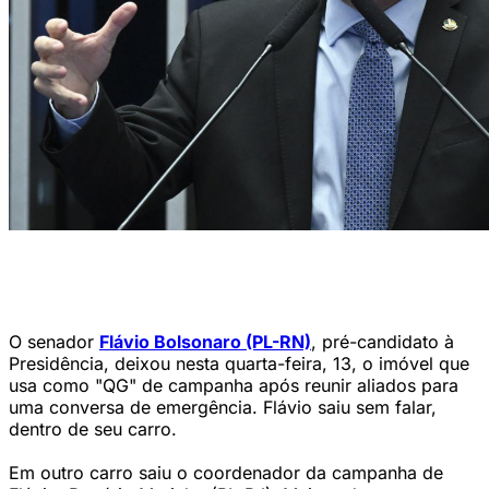
O senador e pré-candidato à Presidência da República Flávio
Bolsonaro (PL-RS) se pronunciou em vídeo nas redes sociais (Foto:
Carlos Moura/Agência Senado)
O senador
Flávio Bolsonaro (PL-RN)
, pré-candidato à
Presidência, deixou nesta quarta-feira, 13, o imóvel que
usa como "QG" de campanha após reunir aliados para
uma conversa de emergência. Flávio saiu sem falar,
dentro de seu carro.
Em outro carro saiu o coordenador da campanha de