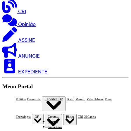
CRI
Opinião
ASSINE
ANUNCIE
EXPEDIENTE
Menu Portal
Política
Economia
Esportes DP
Brasil
Mundo
Vida Urbana
Viver
Tecnologia
DP+
Colunas
Blogs
CRI
200anos
Náutico
Santa Cruz