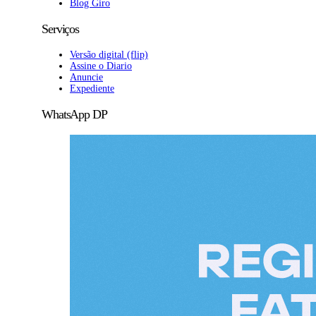
Blog Giro
Serviços
Versão digital (flip)
Assine o Diario
Anuncie
Expediente
WhatsApp DP