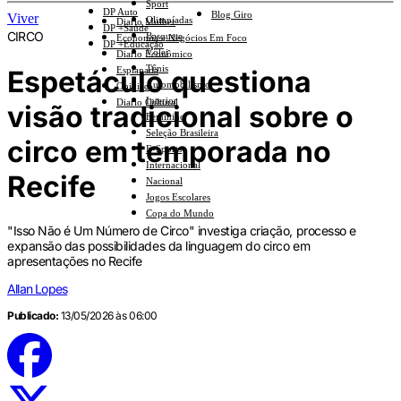
Sport
DP Auto
Blog Giro
Viver
Olimpíadas
Diario Mulher
DP +Saúde
CIRCO
Basquete
Economia e Negócios Em Foco
DP +Educação
Vôlei
Diario Econômico
Tênis
Espetáculo questiona
Esplanada
Automobilismo
Opinião
Interior
Diario Cultural
visão tradicional sobre o
Feminino
Seleção Brasileira
circo em temporada no
E-Sports
Internacional
Recife
Nacional
Jogos Escolares
Copa do Mundo
"Isso Não é Um Número de Circo" investiga criação, processo e
expansão das possibilidades da linguagem do circo em
apresentações no Recife
Allan Lopes
Publicado:
13/05/2026 às 06:00