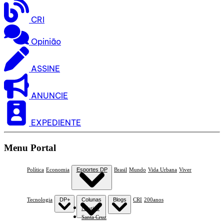
CRI
Opinião
ASSINE
ANUNCIE
EXPEDIENTE
Menu Portal
Política
Economia
Esportes DP
Brasil
Mundo
Vida Urbana
Viver
Tecnologia
DP+
Colunas
Blogs
CRI
200anos
Náutico
Santa Cruz