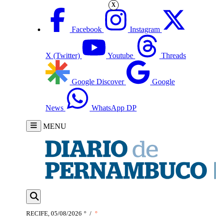
X
Facebook
Instagram
X (Twitter)
Youtube
Threads
Google Discover
Google
News
WhatsApp DP
MENU
RECIFE, 05/08/2026
°
/
°