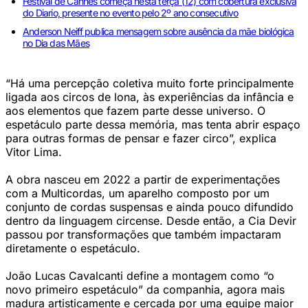
Festival de Cannes começa nesta terça (12) com cobertura exclusiva
do Diario, presente no evento pelo 2º ano consecutivo
Anderson Neiff publica mensagem sobre ausência da mãe biológica
no Dia das Mães
“Há uma percepção coletiva muito forte principalmente
ligada aos circos de lona, às experiências da infância e
aos elementos que fazem parte desse universo. O
espetáculo parte dessa memória, mas tenta abrir espaço
para outras formas de pensar e fazer circo”, explica
Vitor Lima.
A obra nasceu em 2022 a partir de experimentações
com a Multicordas, um aparelho composto por um
conjunto de cordas suspensas e ainda pouco difundido
dentro da linguagem circense. Desde então, a Cia Devir
passou por transformações que também impactaram
diretamente o espetáculo.
João Lucas Cavalcanti define a montagem como “o
novo primeiro espetáculo” da companhia, agora mais
madura artisticamente e cercada por uma equipe maior