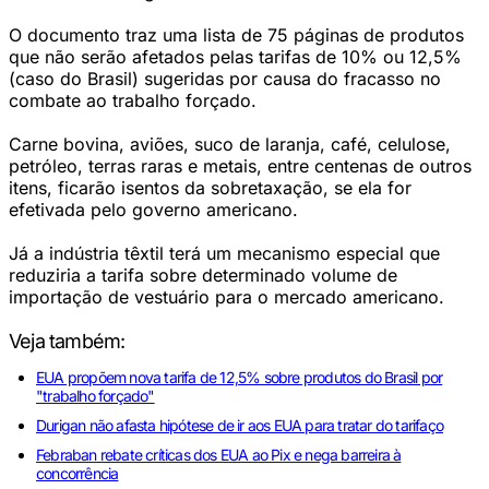
O documento traz uma lista de 75 páginas de produtos
que não serão afetados pelas tarifas de 10% ou 12,5%
(caso do Brasil) sugeridas por causa do fracasso no
combate ao trabalho forçado.
Carne bovina, aviões, suco de laranja, café, celulose,
petróleo, terras raras e metais, entre centenas de outros
itens, ficarão isentos da sobretaxação, se ela for
efetivada pelo governo americano.
Já a indústria têxtil terá um mecanismo especial que
reduziria a tarifa sobre determinado volume de
importação de vestuário para o mercado americano.
Veja também:
EUA propõem nova tarifa de 12,5% sobre produtos do Brasil por
"trabalho forçado"
Durigan não afasta hipótese de ir aos EUA para tratar do tarifaço
Febraban rebate críticas dos EUA ao Pix e nega barreira à
concorrência