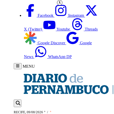
X
Facebook
Instagram
X (Twitter)
Youtube
Threads
Google Discover
Google
News
WhatsApp DP
MENU
RECIFE, 09/08/2026
°
/
°