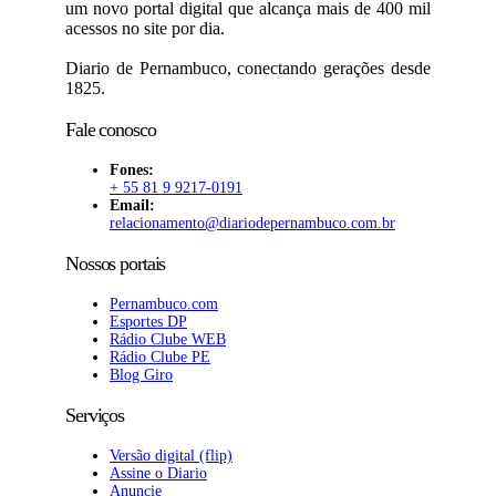
um novo portal digital que alcança mais de 400 mil
acessos no site por dia.
Diario de Pernambuco, conectando gerações desde
1825.
Fale conosco
Fones:
+ 55 81 9 9217-0191
Email:
relacionamento@diariodepernambuco
.com.br
Nossos portais
Pernambuco.com
Esportes DP
Rádio Clube WEB
Rádio Clube PE
Blog Giro
Serviços
Versão digital (flip)
Assine o Diario
Anuncie