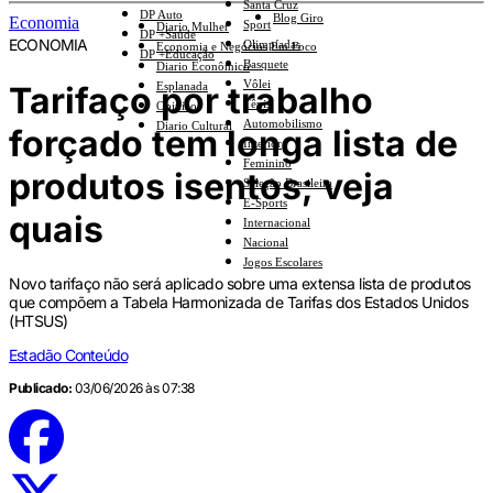
Santa Cruz
DP Auto
Blog Giro
Economia
Sport
Diario Mulher
DP +Saúde
ECONOMIA
Olimpíadas
Economia e Negócios Em Foco
DP +Educação
Basquete
Diario Econômico
Vôlei
Tarifaço por trabalho
Esplanada
Tênis
Opinião
Automobilismo
Diario Cultural
forçado tem longa lista de
Interior
Feminino
produtos isentos; veja
Seleção Brasileira
E-Sports
quais
Internacional
Nacional
Jogos Escolares
Novo tarifaço não será aplicado sobre uma extensa lista de produtos
que compõem a Tabela Harmonizada de Tarifas dos Estados Unidos
(HTSUS)
Estadão Conteúdo
Publicado:
03/06/2026 às 07:38