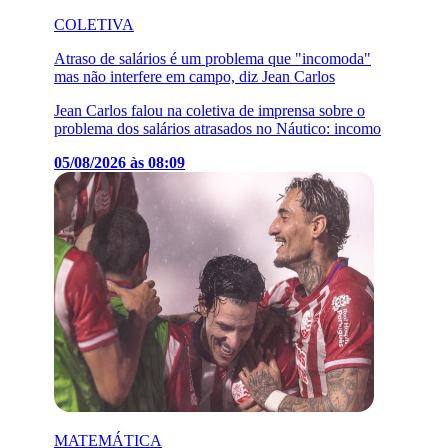
COLETIVA
Atraso de salários é um problema que "incomoda"
mas não interfere em campo, diz Jean Carlos
Jean Carlos falou na coletiva de imprensa sobre o
problema dos salários atrasados no Náutico: incomo
05/08/2026 às 08:09
MATEMÁTICA