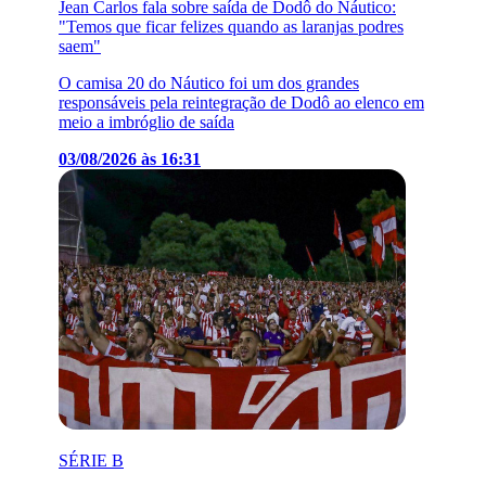
Jean Carlos fala sobre saída de Dodô do Náutico:
"Temos que ficar felizes quando as laranjas podres
saem"
O camisa 20 do Náutico foi um dos grandes
responsáveis pela reintegração de Dodô ao elenco em
meio a imbróglio de saída
03/08/2026 às 16:31
SÉRIE B