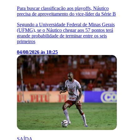
Para buscar classificação aos playoffs, Náutico
precisa de aproveitamento do vice-líder da Série B
Segundo a Universidade Federal de Minas Gerais
(UFMG), se o Náutico chegar aos 57 pontos terá
grande probabilidade de terminar entre os seis
primeiros
04/08/2026 às 18:25
SAÍDA