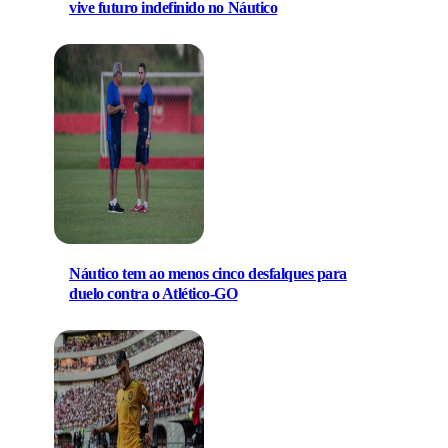
vive futuro indefinido no Náutico
Náutico tem ao menos cinco desfalques para
duelo contra o Atlético-GO