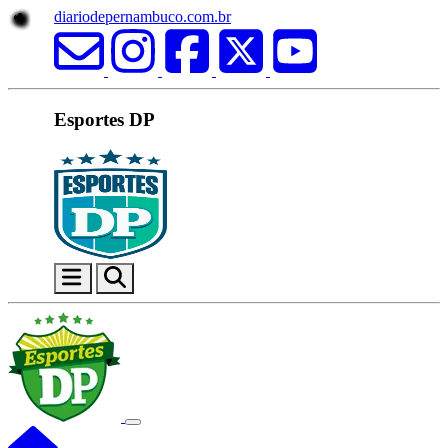
diariodepernambuco.com.br
Esportes DP