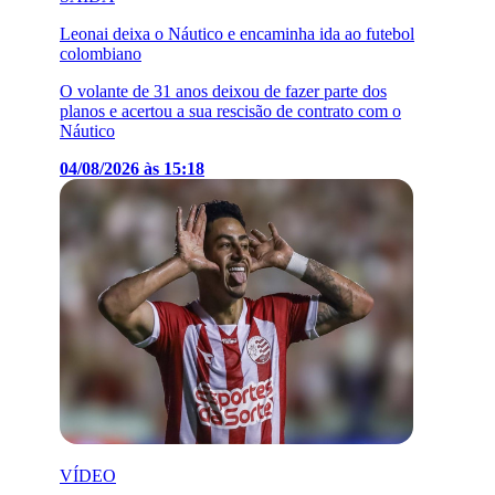
Leonai deixa o Náutico e encaminha ida ao futebol
colombiano
O volante de 31 anos deixou de fazer parte dos
planos e acertou a sua rescisão de contrato com o
Náutico
04/08/2026 às 15:18
VÍDEO