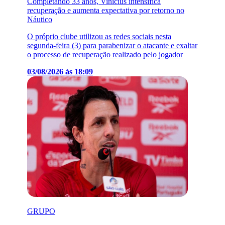
Completando 33 anos, Vinícius intensifica
recuperação e aumenta expectativa por retorno no
Náutico
O próprio clube utilizou as redes sociais nesta
segunda-feira (3) para parabenizar o atacante e exaltar
o processo de recuperação realizado pelo jogador
03/08/2026 às 18:09
GRUPO