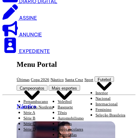
DIARIO DIGITAL
ASSINE
ANUNCIE
EXPEDIENTE
Menu Portal
Últimas
Copa 2026
Náutico
Santa Cruz
Sport
Futebol
Campeonatos
Mais esportes
Interior
Nacional
Pernambucano
Voleibol
Internacional
Náutico
Copa do Nordeste
Basquete
Feminino
Série A
Tênis
Seleção Brasileira
Série B
Automobilismo
Série C
E-Sports
Série D
Jogos escolares
Olimpíadas