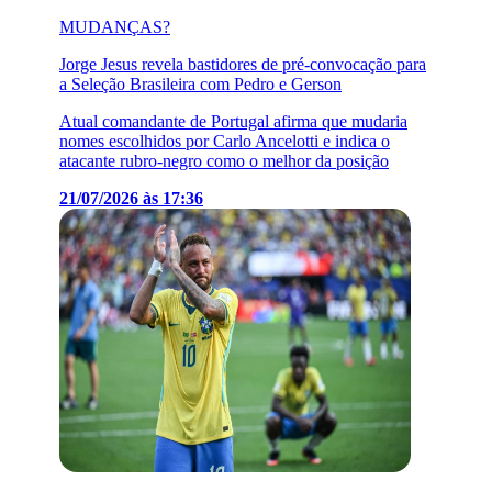
MUDANÇAS?
Jorge Jesus revela bastidores de pré-convocação para
a Seleção Brasileira com Pedro e Gerson
Atual comandante de Portugal afirma que mudaria
nomes escolhidos por Carlo Ancelotti e indica o
atacante rubro-negro como o melhor da posição
21/07/2026 às 17:36