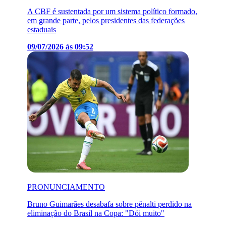
A CBF é sustentada por um sistema político formado,
em grande parte, pelos presidentes das federações
estaduais
09/07/2026 às 09:52
PRONUNCIAMENTO
Bruno Guimarães desabafa sobre pênalti perdido na
eliminação do Brasil na Copa: "Dói muito"