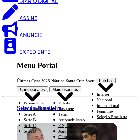
DIARIO DIGITAL
ASSINE
ANUNCIE
EXPEDIENTE
Menu Portal
Últimas
Copa 2026
Náutico
Santa Cruz
Sport
Futebol
Campeonatos
Mais esportes
Interior
Nacional
Pernambucano
Voleibol
Internacional
Seleção Brasileira
Copa do Nordeste
Basquete
Feminino
Série A
Tênis
Seleção Brasileira
Série B
Automobilismo
Série C
E-Sports
Série D
Jogos escolares
Olimpíadas