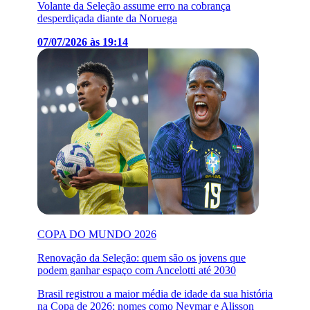
Volante da Seleção assume erro na cobrança
desperdiçada diante da Noruega
07/07/2026 às 19:14
COPA DO MUNDO 2026
Renovação da Seleção: quem são os jovens que
podem ganhar espaço com Ancelotti até 2030
Brasil registrou a maior média de idade da sua história
na Copa de 2026; nomes como Neymar e Alisson