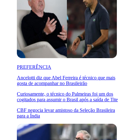
PREFERÊNCIA
Ancelotti diz que Abel Ferreira é técnico que mais
gosta de acompanhar no Brasileirão
Curiosamente, o técnico do Palmeiras foi um dos
cogitados para assumir o Brasil após a saída de Tite
CBF negocia levar amistoso da Seleção Brasileira
para a Índia