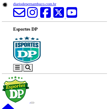
diariodepernambuco.com.br
Esportes DP