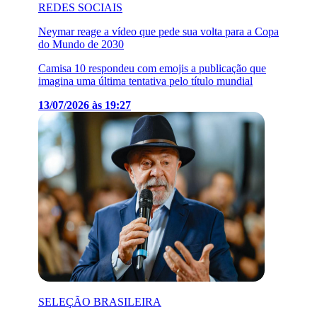
REDES SOCIAIS
Neymar reage a vídeo que pede sua volta para a Copa
do Mundo de 2030
Camisa 10 respondeu com emojis a publicação que
imagina uma última tentativa pelo título mundial
13/07/2026 às 19:27
SELEÇÃO BRASILEIRA