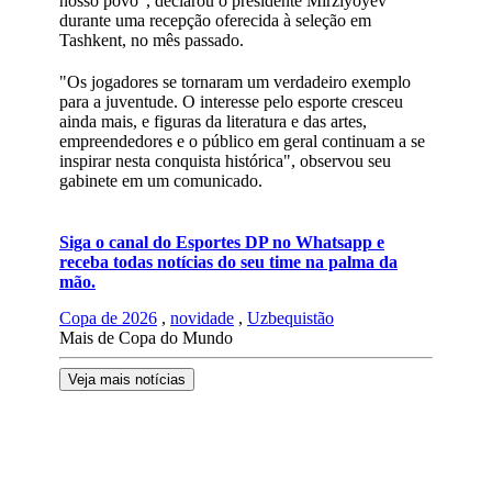
nosso povo", declarou o presidente Mirziyoyev
durante uma recepção oferecida à seleção em
Tashkent, no mês passado.
"Os jogadores se tornaram um verdadeiro exemplo
para a juventude. O interesse pelo esporte cresceu
ainda mais, e figuras da literatura e das artes,
empreendedores e o público em geral continuam a se
inspirar nesta conquista histórica", observou seu
gabinete em um comunicado.
Siga o canal do Esportes DP no Whatsapp e
receba todas notícias do seu time na palma da
mão.
Copa de 2026
,
novidade
,
Uzbequistão
Mais de Copa do Mundo
Veja mais notícias