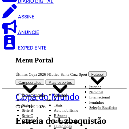
DIARIO DIGITAL
ASSINE
ANUNCIE
EXPEDIENTE
Menu Portal
Últimas
Copa 2026
Náutico
Santa Cruz
Sport
Futebol
Campeonatos
Mais esportes
Interior
Nacional
Copa do Mundo
Pernambucano
Voleibol
Internacional
Copa do Nordeste
Basquete
Feminino
Série A
Tênis
COPA DE 2026
Seleção Brasileira
Série B
Automobilismo
Série C
E-Sports
Estreia do Uzbequistão
Série D
Jogos escolares
Olimpíadas