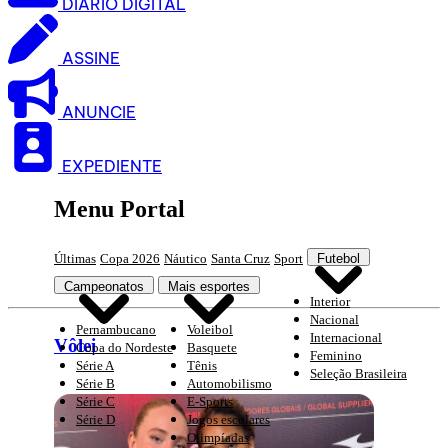
DIARIO DIGITAL
ASSINE
ANUNCIE
EXPEDIENTE
Menu Portal
Últimas
Copa 2026
Náutico
Santa Cruz
Sport
Futebol
Campeonatos
Mais esportes
Interior
Nacional
Pernambucano
Voleibol
Internacional
Vôlei
Copa do Nordeste
Basquete
Feminino
Série A
Tênis
Seleção Brasileira
Série B
Automobilismo
Série C
E-Sports
Série D
Jogos escolares
Olimpíadas