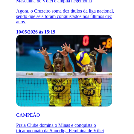
Masculina de Vôlei e amplia hegemonia
Agora, o Cruzeiro soma dez títulos da liga nacional,
sendo que seis foram conquistados nos últimos dez
anos.
10/05/2026 às 15:19
CAMPEÃO
Praia Clube domina o Minas e conquista o
tricampeonato da Superliga Feminina de Vôlei