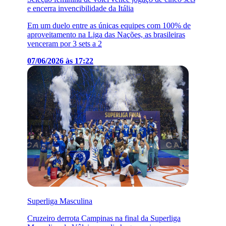
e encerra invencibilidade da Itália
Em um duelo entre as únicas equipes com 100% de
aproveitamento na Liga das Nações, as brasileiras
venceram por 3 sets a 2
07/06/2026 às 17:22
Superliga Masculina
Cruzeiro derrota Campinas na final da Superliga