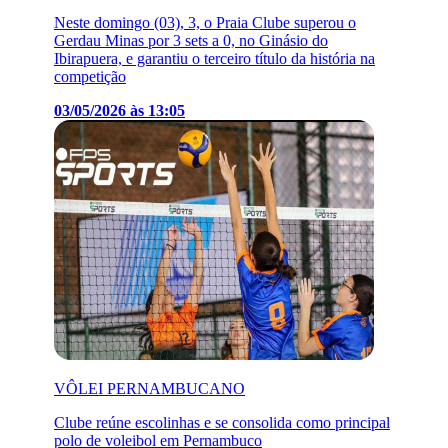
Neste domingo (03), 3, o Praia Clube superou o
Gerdau Minas por 3 sets a 0, no Ginásio do
Ibirapuera, e garantiu o terceiro título da história na
competição
03/05/2026 às 13:05
VÔLEI PERNAMBUCANO
Clube reúne escolinhas e se consolida como principal
polo de voleibol em Pernambuco