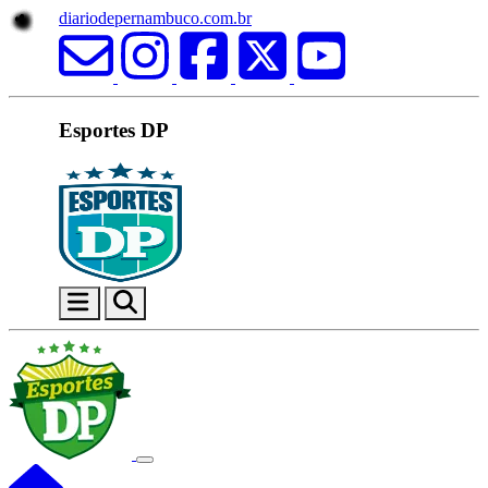
diariodepernambuco.com.br
Esportes DP