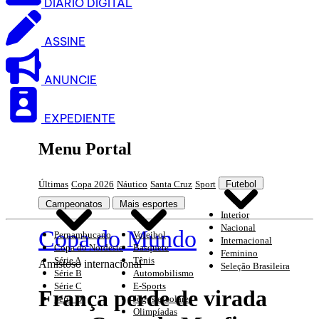
DIARIO DIGITAL
ASSINE
ANUNCIE
EXPEDIENTE
Menu Portal
Últimas
Copa 2026
Náutico
Santa Cruz
Sport
Futebol
Campeonatos
Mais esportes
Interior
Nacional
Copa do Mundo
Pernambucano
Voleibol
Internacional
Copa do Nordeste
Basquete
Feminino
Série A
Tênis
Amistoso internacional
Seleção Brasileira
Série B
Automobilismo
Série C
E-Sports
França perde de virada
Série D
Jogos escolares
Olimpíadas