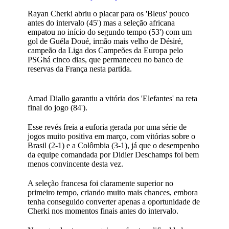
Rayan Cherki abriu o placar para os 'Bleus' pouco
antes do intervalo (45') mas a seleção africana
empatou no início do segundo tempo (53') com um
gol de Guéla Doué, irmão mais velho de Désiré,
campeão da Liga dos Campeões da Europa pelo
PSGhá cinco dias, que permaneceu no banco de
reservas da França nesta partida.
Amad Diallo garantiu a vitória dos 'Elefantes' na reta
final do jogo (84').
Esse revés freia a euforia gerada por uma série de
jogos muito positiva em março, com vitórias sobre o
Brasil (2-1) e a Colômbia (3-1), já que o desempenho
da equipe comandada por Didier Deschamps foi bem
menos convincente desta vez.
A seleção francesa foi claramente superior no
primeiro tempo, criando muito mais chances, embora
tenha conseguido converter apenas a oportunidade de
Cherki nos momentos finais antes do intervalo.