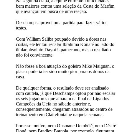
Na segunda etapa, a equipe enfrentou dificuldades
bem maiores contra uma seleção da Costa do Marfim
que avançou em busca de uma reação.
Deschamps aproveitou a partida para fazer vários
testes.
Com William Saliba poupado devido a dores nas
costas, ele tentou escalar Ibrahima Konaté ao lado do
titular absoluto Dayot Upamecano, mas o resultado
não foi convincente.
Não fosse a boa atuação do goleiro Mike Maignan, o
placar poderia ter sido muito pior para os donos da
casa.
De qualquer forma, o resultado deve ser analisado
com cautela, já que Deschamps optou por não escalar
os seis jogadores que atuaram na final da Liga dos
Campeões da Uefa no sábado anterior e,
consequentemente, chegaram atrasados ao centro de
treinamento em Clairefontaine naquela semana.
Por esse motivo, nem Ousmane Dembélé, nem Désiré
Doué, nem Bradley Barcola, por exemplo, figuraram