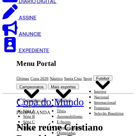
DIARIO DIGITAL
ASSINE
ANUNCIE
EXPEDIENTE
Menu Portal
Últimas
Copa 2026
Náutico
Santa Cruz
Sport
Futebol
Campeonatos
Mais esportes
Interior
Nacional
Copa do Mundo
Pernambucano
Voleibol
Internacional
Copa do Nordeste
Basquete
Feminino
Série A
Tênis
PROPAGANDA
Seleção Brasileira
Série B
Automobilismo
Série C
E-Sports
Nike reúne Cristiano
Série D
Jogos escolares
Olimpíadas