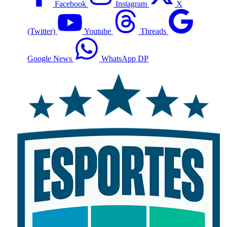
Facebook
Instagram
X
(Twitter)
Youtube
Threads
Google News
WhatsApp DP