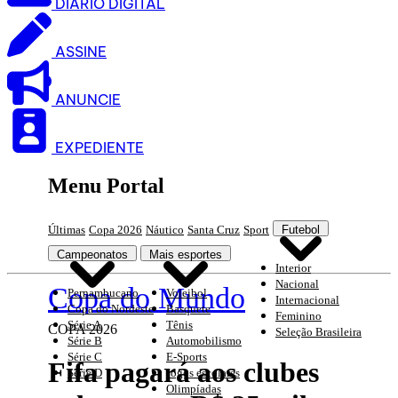
DIARIO DIGITAL
ASSINE
ANUNCIE
EXPEDIENTE
Menu Portal
Últimas
Copa 2026
Náutico
Santa Cruz
Sport
Futebol
Campeonatos
Mais esportes
Interior
Nacional
Copa do Mundo
Pernambucano
Voleibol
Internacional
Copa do Nordeste
Basquete
Feminino
Série A
Tênis
COPA 2026
Seleção Brasileira
Série B
Automobilismo
Série C
E-Sports
Fifa pagará aos clubes
Série D
Jogos escolares
Olimpíadas