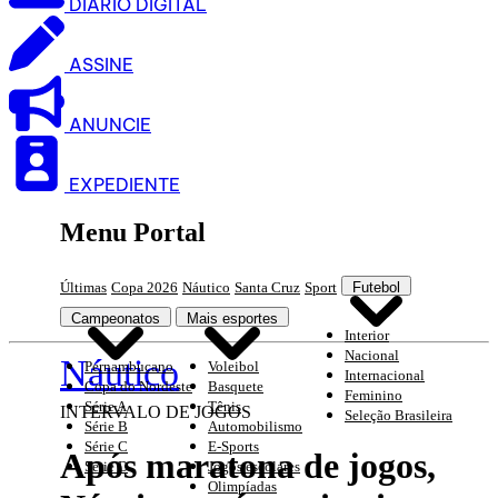
DIARIO DIGITAL
ASSINE
ANUNCIE
EXPEDIENTE
Menu Portal
Últimas
Copa 2026
Náutico
Santa Cruz
Sport
Futebol
Campeonatos
Mais esportes
Interior
Nacional
Náutico
Pernambucano
Voleibol
Internacional
Copa do Nordeste
Basquete
Feminino
Série A
Tênis
INTERVALO DE JOGOS
Seleção Brasileira
Série B
Automobilismo
Série C
E-Sports
Após maratona de jogos,
Série D
Jogos escolares
Olimpíadas