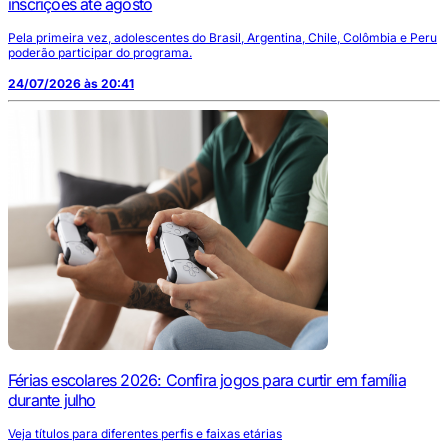
inscrições até agosto
Pela primeira vez, adolescentes do Brasil, Argentina, Chile, Colômbia e Peru
poderão participar do programa.
24/07/2026 às 20:41
Férias escolares 2026: Confira jogos para curtir em família
durante julho
Veja títulos para diferentes perfis e faixas etárias