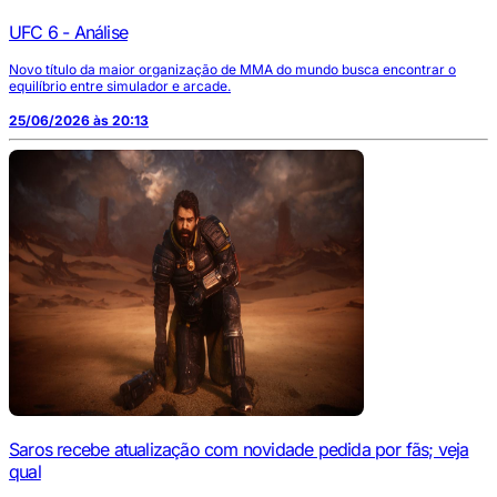
UFC 6 - Análise
Novo título da maior organização de MMA do mundo busca encontrar o
equilíbrio entre simulador e arcade.
25/06/2026 às 20:13
Saros recebe atualização com novidade pedida por fãs; veja
qual