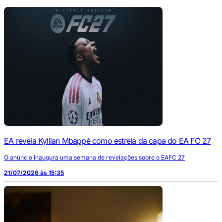
EA revela Kyllian Mbappé como estrela da capa do EA FC 27
O anúncio inaugura uma semana de revelações sobre o EAFC 27
21/07/2026 às 15:35