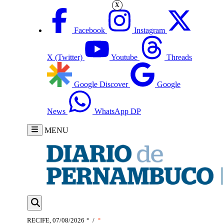
X
Facebook
Instagram
X (Twitter)
Youtube
Threads
Google Discover
Google
News
WhatsApp DP
MENU
RECIFE, 07/08/2026
°
/
°