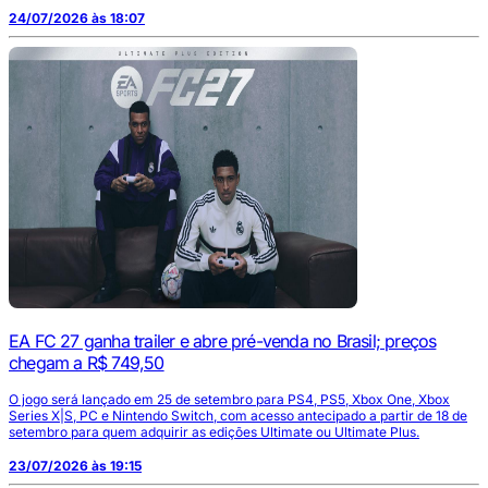
24/07/2026 às 18:07
EA FC 27 ganha trailer e abre pré-venda no Brasil; preços
chegam a R$ 749,50
O jogo será lançado em 25 de setembro para PS4, PS5, Xbox One, Xbox
Series X|S, PC e Nintendo Switch, com acesso antecipado a partir de 18 de
setembro para quem adquirir as edições Ultimate ou Ultimate Plus.
23/07/2026 às 19:15