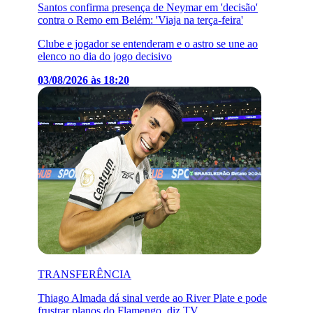
Santos confirma presença de Neymar em 'decisão'
contra o Remo em Belém: 'Viaja na terça-feira'
Clube e jogador se entenderam e o astro se une ao
elenco no dia do jogo decisivo
03/08/2026 às 18:20
TRANSFERÊNCIA
Thiago Almada dá sinal verde ao River Plate e pode
frustrar planos do Flamengo, diz TV