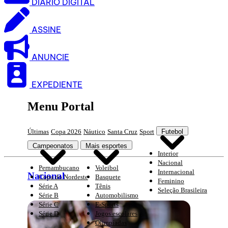
DIARIO DIGITAL
ASSINE
ANUNCIE
EXPEDIENTE
Menu Portal
Últimas
Copa 2026
Náutico
Santa Cruz
Sport
Futebol
Campeonatos
Mais esportes
Interior
Nacional
Pernambucano
Voleibol
Internacional
Nacional
Copa do Nordeste
Basquete
Feminino
Série A
Tênis
Seleção Brasileira
Série B
Automobilismo
Série C
E-Sports
Série D
Jogos escolares
Olimpíadas