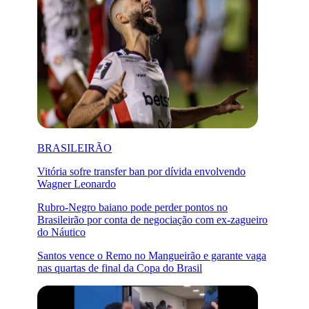
BRASILEIRÃO
Vitória sofre transfer ban por dívida envolvendo
Wagner Leonardo
Rubro-Negro baiano pode perder pontos no
Brasileirão por conta de negociação com ex-zagueiro
do Náutico
Santos vence o Remo no Mangueirão e garante vaga
nas quartas de final da Copa do Brasil