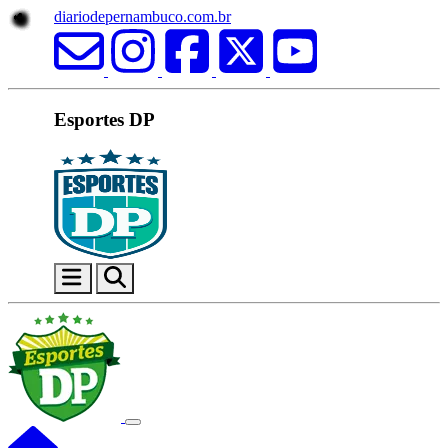
diariodepernambuco.com.br
Esportes DP