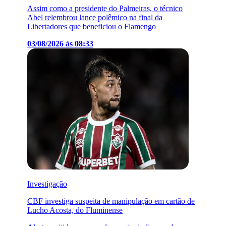
Assim como a presidente do Palmeiras, o técnico
Abel relembrou lance polêmico na final da
Libertadores que beneficiou o Flamengo
03/08/2026 às 08:33
Investigação
CBF investiga suspeita de manipulação em cartão de
Lucho Acosta, do Fluminense