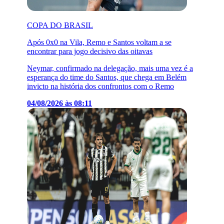
COPA DO BRASIL
Após 0x0 na Vila, Remo e Santos voltam a se
encontrar para jogo decisivo das oitavas
Neymar, confirmado na delegação, mais uma vez é a
esperança do time do Santos, que chega em Belém
invicto na história dos confrontos com o Remo
04/08/2026 às 08:11