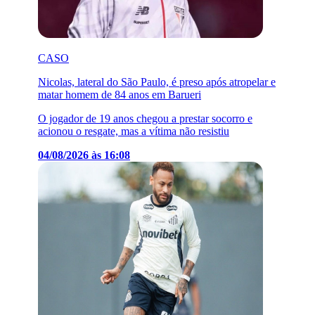
CASO
Nicolas, lateral do São Paulo, é preso após atropelar e
matar homem de 84 anos em Barueri
O jogador de 19 anos chegou a prestar socorro e
acionou o resgate, mas a vítima não resistiu
04/08/2026 às 16:08