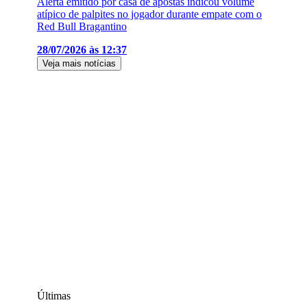
Alerta emitido por casa de apostas indicou volume
atípico de palpites no jogador durante empate com o
Red Bull Bragantino
28/07/2026 às 12:37
Veja mais notícias
Últimas