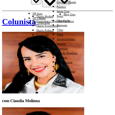
Copa do Mundo
Náutico
Santa Cruz
DP Auto
Blog Giro
Sport
Diario Mulher
DP +Saúde
Colunista
Olimpíadas
Economia e Negócios Em Foco
DP +Educação
Basquete
Diario Econômico
Vôlei
Diario Político
Tênis
Esplanada
Automobilismo
Opinião
Interior
Diario Cultural
Feminino
Seleção Brasileira
E-Sports
Internacional
Nacional
Jogos Escolares
com Claudia Molinna