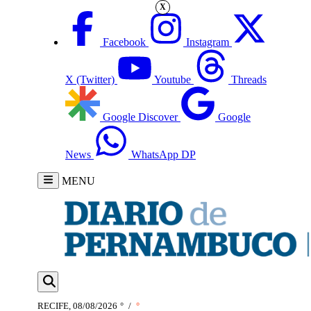
X
Facebook
Instagram
X (Twitter)
Youtube
Threads
Google Discover
Google
News
WhatsApp DP
MENU
RECIFE, 08/08/2026
°
/
°