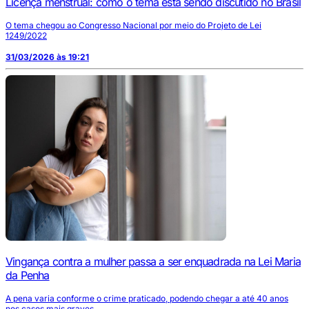
Licença menstrual: como o tema está sendo discutido no Brasil
O tema chegou ao Congresso Nacional por meio do Projeto de Lei
1249/2022
31/03/2026 às 19:21
Vingança contra a mulher passa a ser enquadrada na Lei Maria
da Penha
A pena varia conforme o crime praticado, podendo chegar a até 40 anos
nos casos mais graves