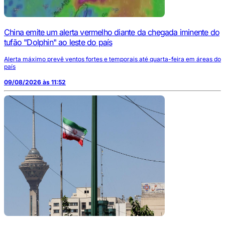
China emite um alerta vermelho diante da chegada iminente do
tufão "Dolphin" ao leste do país
Alerta máximo prevê ventos fortes e temporais até quarta-feira em áreas do
país
09/08/2026 às 11:52