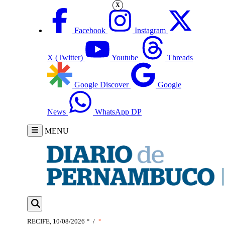
X
Facebook
Instagram
X (Twitter)
Youtube
Threads
Google Discover
Google
News
WhatsApp DP
MENU
RECIFE, 10/08/2026
°
/
°