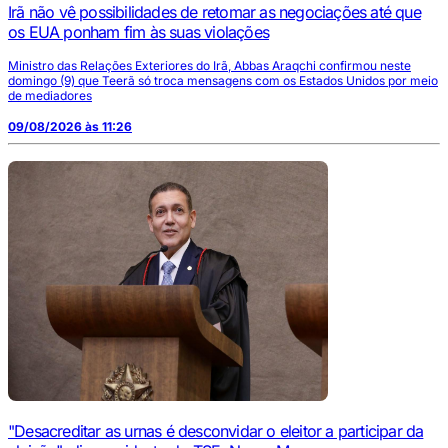
Irã não vê possibilidades de retomar as negociações até que
os EUA ponham fim às suas violações
Ministro das Relações Exteriores do Irã, Abbas Araqchi confirmou neste
domingo (9) que Teerã só troca mensagens com os Estados Unidos por meio
de mediadores
09/08/2026 às 11:26
"Desacreditar as urnas é desconvidar o eleitor a participar da