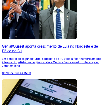
Genial/Quaest aponta crescimento de Lula no Nordeste e de
Flávio no Sul
Em cenário de segundo turno, candidato do PL volta a ficar numericamente
à frente do petista nas regiões Norte e Centro-Oeste e reduz diferença no
voto feminino
09/08/2026 às 15:53