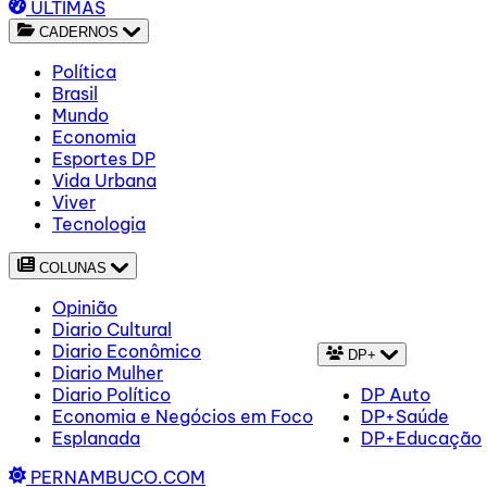
ÚLTIMAS
CADERNOS
Política
Brasil
Mundo
Economia
Esportes DP
Vida Urbana
Viver
Tecnologia
COLUNAS
Opinião
Diario Cultural
Diario Econômico
DP+
Diario Mulher
Diario Político
DP Auto
Economia e Negócios em Foco
DP+Saúde
Esplanada
DP+Educação
PERNAMBUCO.COM