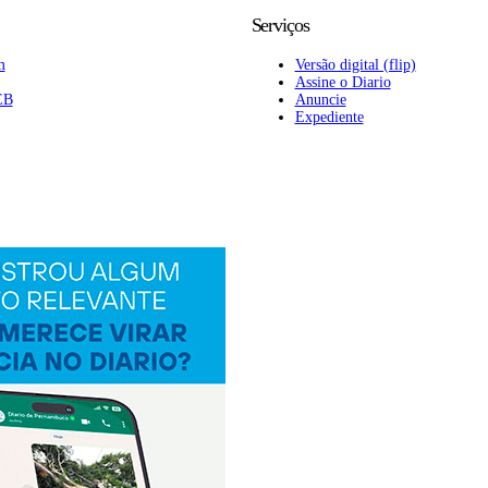
Serviços
m
Versão digital (flip)
Assine o Diario
EB
Anuncie
Expediente