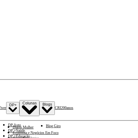
Colunas
Blogs
DP+
iver
CRI
200anos
DP Auto
Blog Giro
Diario Mulher
DP +Saúde
Economia e Negócios Em Foco
DP +Educação