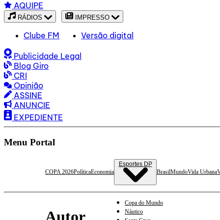
AQUIPE
RÁDIOS
IMPRESSO
Clube FM
Versão digital
Publicidade Legal
Blog Giro
CRI
Opinião
ASSINE
ANUNCIE
EXPEDIENTE
Menu Portal
Esportes DP
COPA 2026
Política
Economia
Brasil
Mundo
Vida Urbana
V
Copa do Mundo
Autor
Náutico