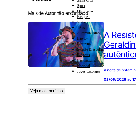
Santa Cruz
Sport
Olimpíadas
Mais de Autor não encontrado
Basquete
Vôlei
Tênis
A Resis
Automobilismo
Interior
Geraldin
Feminino
Seleção Brasileira
autêntic
E-Sports
Internacional
Nacional
A noite de ontem n
Jogos Escolares
02/06/2026 às 17
Veja mais notícias