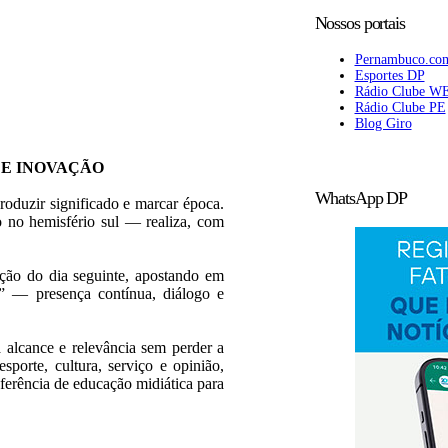
Nossos portais
Pernambuco.co
Esportes DP
Rádio Clube W
Rádio Clube PE
Blog Giro
 E INOVAÇÃO
WhatsApp DP
roduzir significado e marcar época.
 no hemisfério sul — realiza, com
ição do dia seguinte, apostando em
l” — presença contínua, diálogo e
 alcance e relevância sem perder a
esporte, cultura, serviço e opinião,
erência de educação midiática para