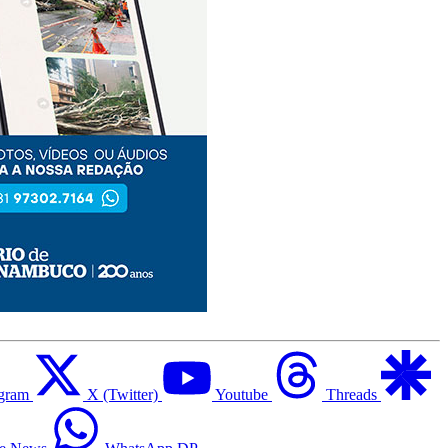
agram
X (Twitter)
Youtube
Threads