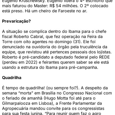
Eugênio Kruschewsky. Eugênio lidera o 4º escritório que
mais faturou do Master: R$ 54 milhões. O 2º colocado
está preso. Há um cheiro de Faroeste no ar.
Prevaricação?
A situação se complica dentro do Ibama para o chefe
fiscal Roberto Cabral, que fez operação na Feira da
Torre com oito agentes no domingo (31). Ele foi
denunciado na ouvidoria do órgão pela truculência da
equipe, que revistou até pertences pessoais dos lojistas.
Roberto é pré-candidato a deputado federal pelo REDE
(perdeu em 2022) e feirantes querem saber se ele está
usando a estrutura do Ibama para pré-campanha.
Quadrilha
É tempo de quadrilha! (ou sempre foi?). A despeito da
semana “morta” em Brasília no Congresso Nacional com
o feriado de amanhã (Hugo Motta foi até para o
Gilmarpalooza em Lisboa), a Frente Parlamentar da
Agropecuária mandou convite para os congressistas
para sua festa junina. “Para reunir quem faz o agro