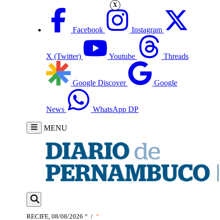
X
Facebook
Instagram
X (Twitter)
Youtube
Threads
Google Discover
Google
News
WhatsApp DP
MENU
RECIFE, 08/08/2026
°
/
°