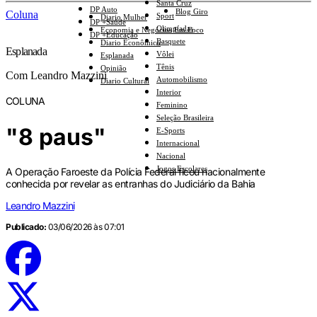
Santa Cruz
DP Auto
Blog Giro
Coluna
Sport
Diario Mulher
DP +Saúde
Olimpíadas
Economia e Negócios Em Foco
DP +Educação
Basquete
Diario Econômico
Esplanada
Vôlei
Esplanada
Tênis
Opinião
Com Leandro Mazzini
Automobilismo
Diario Cultural
Interior
COLUNA
Feminino
Seleção Brasileira
"8 paus"
E-Sports
Internacional
Nacional
Jogos Escolares
A Operação Faroeste da Polícia Federal ficou nacionalmente
conhecida por revelar as entranhas do Judiciário da Bahia
Leandro Mazzini
Publicado:
03/06/2026 às 07:01