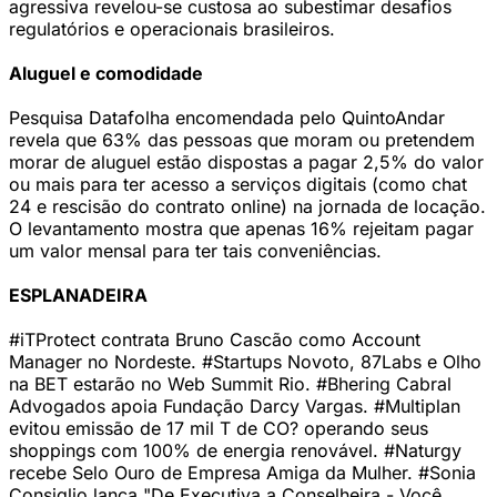
agressiva revelou-se custosa ao subestimar desafios
regulatórios e operacionais brasileiros.
Aluguel e comodidade
Pesquisa Datafolha encomendada pelo QuintoAndar
revela que 63% das pessoas que moram ou pretendem
morar de aluguel estão dispostas a pagar 2,5% do valor
ou mais para ter acesso a serviços digitais (como chat
24 e rescisão do contrato online) na jornada de locação.
O levantamento mostra que apenas 16% rejeitam pagar
um valor mensal para ter tais conveniências.
ESPLANADEIRA
#iTProtect contrata Bruno Cascão como Account
Manager no Nordeste. #Startups Novoto, 87Labs e Olho
na BET estarão no Web Summit Rio. #Bhering Cabral
Advogados apoia Fundação Darcy Vargas. #Multiplan
evitou emissão de 17 mil T de CO? operando seus
shoppings com 100% de energia renovável. #Naturgy
recebe Selo Ouro de Empresa Amiga da Mulher. #Sonia
Consiglio lança "De Executiva a Conselheira - Você