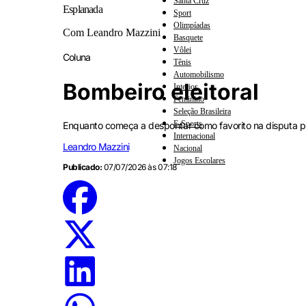
Santa Cruz
Esplanada
Sport
Olimpíadas
Com Leandro Mazzini
Basquete
Vôlei
Coluna
Tênis
Automobilismo
Bombeiro eleitoral
Interior
Feminino
Seleção Brasileira
E-Sports
Enquanto começa a despontar como favorito na disputa pre
Internacional
Leandro Mazzini
Nacional
Jogos Escolares
Publicado:
07/07/2026 às 07:18