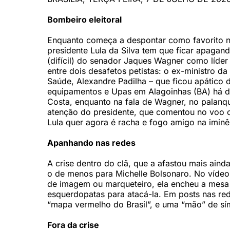
Bombeiro eleitoral
Enquanto começa a despontar como favorito na
presidente Lula da Silva tem que ficar apaga
(difícil) do senador Jaques Wagner como líder
entre dois desafetos petistas: o ex-ministro da
Saúde, Alexandre Padilha – que ficou apático 
equipamentos e Upas em Alagoinhas (BA) há di
Costa, enquanto na fala de Wagner, no palanqu
atenção do presidente, que comentou no voo 
Lula quer agora é racha e fogo amigo na iminê
Apanhando nas redes
A crise dentro do clã, que a afastou mais ain
o de menos para Michelle Bolsonaro. No vídeo
de imagem ou marqueteiro, ela encheu a mesa
esquerdopatas para atacá-la. Em posts nas rede
“mapa vermelho do Brasil”, e uma “mão” de sím
Fora da crise