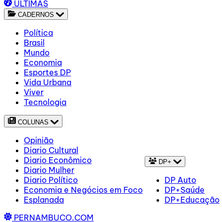
ÚLTIMAS
CADERNOS
Política
Brasil
Mundo
Economia
Esportes DP
Vida Urbana
Viver
Tecnologia
COLUNAS
Opinião
Diario Cultural
Diario Econômico
DP+
Diario Mulher
Diario Político
DP Auto
Economia e Negócios em Foco
DP+Saúde
Esplanada
DP+Educação
PERNAMBUCO.COM