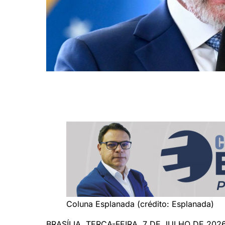
Presidente Luiz Inácio Lula da Silva (EVARISTO SA / AFP)
Coluna Esplanada (crédito: Esplanada)
BRASÍLIA, TERÇA-FEIRA, 7 DE JULHO DE 2026