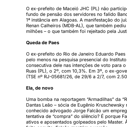
O ex-prefeito de Maceió JHC (PL) não particip
fundo de pensão dos servidores no falido Banc
1ª instância em Alagoas. A manifestação do j
Renan Calheiros (MDB-AL), que também pediu 
milhões – o que também foi rejeitado pela Just
Queda de Paes
O ex-prefeito do Rio de Janeiro Eduardo Paes
pelo menos na pesquisa presencial do Institut
consecutiva dele nas intenções de voto para 
Ruas (PL), o 2º, com 10,3%. Em 3º, o ex-gov
(TSE nº RJ-05681/26, de 29/6 a 2/7, com 2.5
Ela, de novo
Uma bomba na reportagem “Armadilhas” da “Rev
Dantas Leão – sócia de Eugênio Kruschewsky n
conhecido advogado Jorge Falcão um emprego
tentativa de “compra” do silêncio? É porque F
ativos e aposentados golpeados pelo Master. À