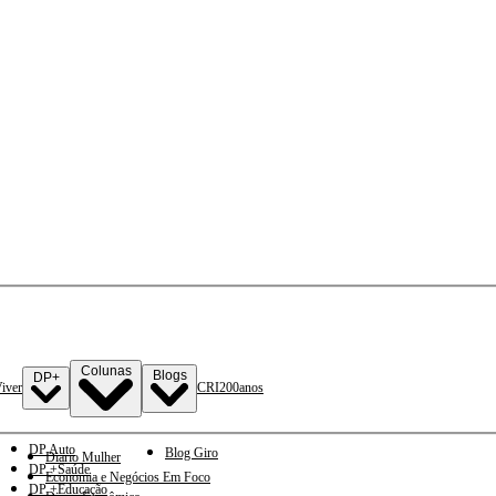
Colunas
Blogs
DP+
iver
CRI
200anos
DP Auto
Blog Giro
Diario Mulher
DP +Saúde
Economia e Negócios Em Foco
DP +Educação