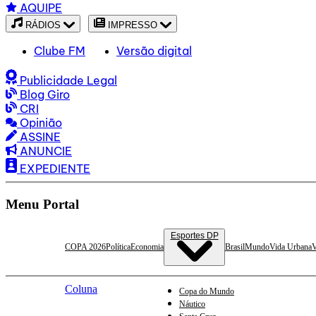
AQUIPE
RÁDIOS
IMPRESSO
Clube FM
Versão digital
Publicidade Legal
Blog Giro
CRI
Opinião
ASSINE
ANUNCIE
EXPEDIENTE
Menu Portal
Esportes DP
COPA 2026
Política
Economia
Brasil
Mundo
Vida Urbana
V
Coluna
Copa do Mundo
Náutico