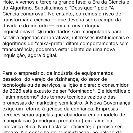
Hoje, vivemos a terceira grande fase: a Era da Ciência e
do Algoritmo. Substituímos o "Deus quer" pelo "A
Ciência comprova". No entanto, corremos o risco de
transformar a ciência — que deveria ser o campo da
dúvida e do método — em um novo dogma
inquestionável. Quando dados são manipulados para
servir a agendas corporativas, interesses institucionais e
algoritmos de "caixa-preta" ditam comportamentos sem
transparência, podemos estar diante de uma nova
Inquisição, agora digital.
Para o empresário, da indústria de equipamentos
pesados, do varejo de vizinhança, do setor de
tecnologia ou de serviços, a lição é clara: o consumidor
de 2026 está exausto de ser "dominado". Ele identifica o
"latim moderno" dos termos técnicos vazios e das
promessas de marketing sem lastro. A Nova Governança
exige um retorno à gênese da confiança. Empresas
perenes serão aquelas que abandonarem o modelo de
manipulação (o nudging predatório) em favor da
liderança ética. Não basta ser eficiente; é preciso ser
íntegro. No conselho de administração, no balcão da