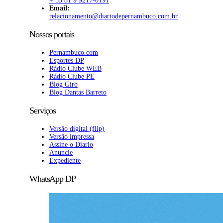
+ 55 81 9 9217-0191
Email:
relacionamento@diariodepernambuco
.com.br
Nossos portais
Pernambuco.com
Esportes DP
Rádio Clube WEB
Rádio Clube PE
Blog Giro
Blog Dantas Barreto
Serviços
Versão digital (flip)
Versão impressa
Assine o Diario
Anuncie
Expediente
WhatsApp DP