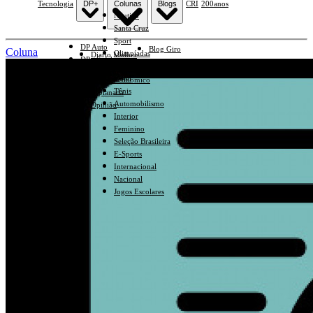
Tecnologia
DP+
Colunas
Blogs
CRI
200anos
Náutico
Santa Cruz
Sport
DP Auto
Blog Giro
Coluna
Olimpíadas
Diario Mulher
DP +Saúde
Blog Dantas Barreto
Basquete
Economia e Negócios Em Foco
DP +Educação
Vôlei
Diario Econômico
Tênis
Esplanada
Automobilismo
Opinião
Interior
Feminino
Seleção Brasileira
E-Sports
Internacional
Nacional
Jogos Escolares