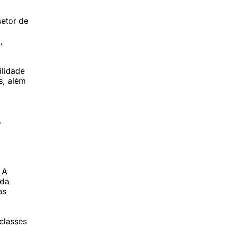
setor de
,
ilidade
s, além
s
 A
nda
as
classes