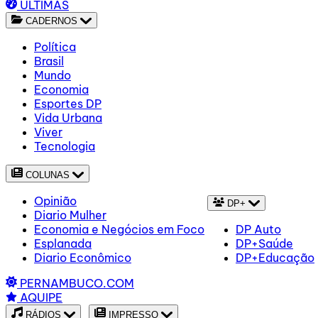
ÚLTIMAS
CADERNOS
Política
Brasil
Mundo
Economia
Esportes DP
Vida Urbana
Viver
Tecnologia
COLUNAS
Opinião
DP+
Diario Mulher
Economia e Negócios em Foco
DP Auto
Esplanada
DP+Saúde
Diario Econômico
DP+Educação
PERNAMBUCO.COM
AQUIPE
RÁDIOS
IMPRESSO