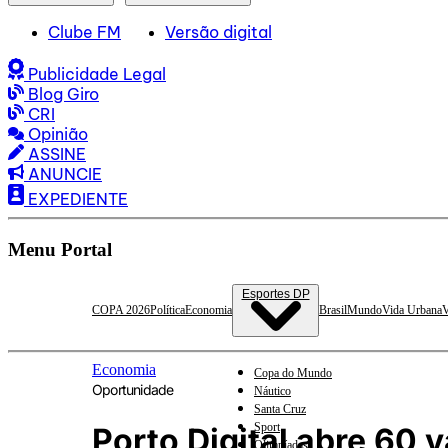
Clube FM
Versão digital
Publicidade Legal
Blog Giro
CRI
Opinião
ASSINE
ANUNCIE
EXPEDIENTE
Menu Portal
Esportes DP
COPA 2026
Política
Economia
Brasil
Mundo
Vida Urbana
V
Economia
Copa do Mundo
Oportunidade
Náutico
Santa Cruz
Sport
Porto Digital abre 60 
Olimpíadas