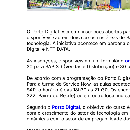
Porto Digital, no Bairro do Recife (Maria Eduarda Bione/Ac
O Porto Digital está com inscrições abertas 
disponíveis são em dois cursos nas áreas de
tecnologia. A iniciativa acontece em parceria
Digital e NTT DATA.
As inscrições, disponíveis em um formulário
on
30 para SAP SD (Vendas e Distribuição) e 30 
De acordo com a programação do Porto Digital
Para a turma de Service Now, as aulas acontec
SAP, o horário é das 18h30 às 21h30. Os encont
222, Bairro do Recife) ou em outro local indica
Segundo o
Porto Digital
, o objetivo do curso é
com o crescimento do setor de tecnologia em
dinâmicas com o setor de empregabilidade da