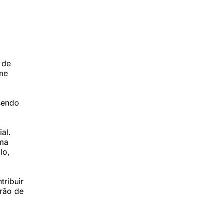
 de
eme
 sendo
al.
rma
lo,
tribuir
rão de