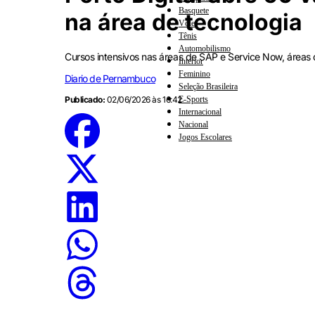
Basquete
na área de tecnologia
Vôlei
Tênis
Automobilismo
Cursos intensivos nas áreas de SAP e Service Now, áreas
Interior
Feminino
Diario de Pernambuco
Seleção Brasileira
E-Sports
Publicado:
02/06/2026 às 16:42
Internacional
Nacional
Jogos Escolares