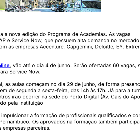
ervo DP)
para a nova edição do Programa de Academias. As vagas
 SAP e Service Now, que possuem alta demanda no mercado
 com as empresas Accenture, Capgemini, Deloitte, EY, Extr
line
, vão até o dia 4 de junho. Serão ofertadas 60 vagas,
para Service Now.
, as aulas começam no dia 29 de junho, de forma presenci
em de segunda a sexta-feira, das 14h às 17h. Já para a tu
ros irão ocorrer na sede do Porto Digital (Av. Cais do Apo
do pela instituição
 impulsionar a formação de profissionais qualificados e con
 Pernambuco. Os aprovados na formação também participa
s empresas parceiras.