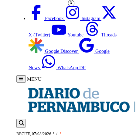
X
Facebook
Instagram
X (Twitter)
Youtube
Threads
Google Discover
Google
News
WhatsApp DP
MENU
RECIFE, 07/08/2026
°
/
°