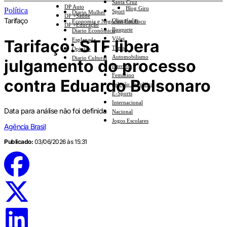
Santa Cruz
DP Auto
Blog Giro
Política
Sport
Diario Mulher
DP +Saúde
Tarifaço
Olimpíadas
Economia e Negócios Em Foco
DP +Educação
Basquete
Diario Econômico
Vôlei
Tarifaço: STF libera
Esplanada
Tênis
Opinião
Automobilismo
Diario Cultural
julgamento do processo
Interior
Feminino
contra Eduardo Bolsonaro
Seleção Brasileira
E-Sports
Internacional
Data para análise não foi definida
Nacional
Jogos Escolares
Agência Brasil
Publicado:
03/06/2026 às 15:31