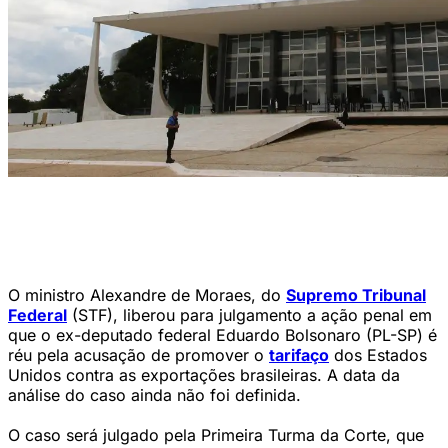
Em novembro do ano passado, o STF aceitou denúncia da PGR no
inquérito que apurou a atuação de Eduardo Bolsonaro junto ao
governo dos EUA para promover o tarifaço contra as exportações
brasileiras (FABIO RODRIGUES POZZEBOM/AGÊNCIA)
O ministro Alexandre de Moraes, do
Supremo Tribunal
Federal
(STF), liberou para julgamento a ação penal em
que o ex-deputado federal Eduardo Bolsonaro (PL-SP) é
réu pela acusação de promover o
tarifaço
dos Estados
Unidos contra as exportações brasileiras. A data da
análise do caso ainda não foi definida.
O caso será julgado pela Primeira Turma da Corte, que