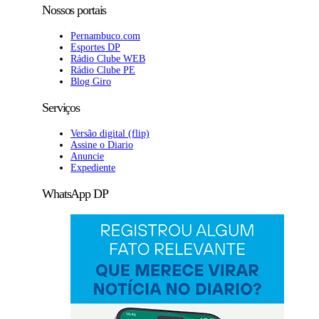
Nossos portais
Pernambuco.com
Esportes DP
Rádio Clube WEB
Rádio Clube PE
Blog Giro
Serviços
Versão digital (flip)
Assine o Diario
Anuncie
Expediente
WhatsApp DP