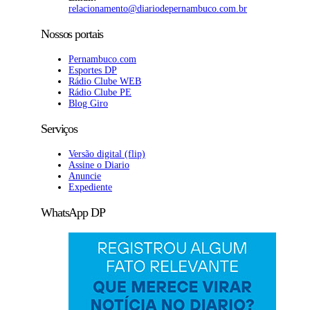
relacionamento@diariodepernambuco
.com.br
Nossos portais
Pernambuco.com
Esportes DP
Rádio Clube WEB
Rádio Clube PE
Blog Giro
Serviços
Versão digital (flip)
Assine o Diario
Anuncie
Expediente
WhatsApp DP