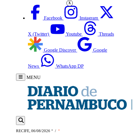
X
Facebook
Instagram
X (Twitter)
Youtube
Threads
Google Discover
Google
News
WhatsApp DP
MENU
RECIFE, 06/08/2026
°
/
°