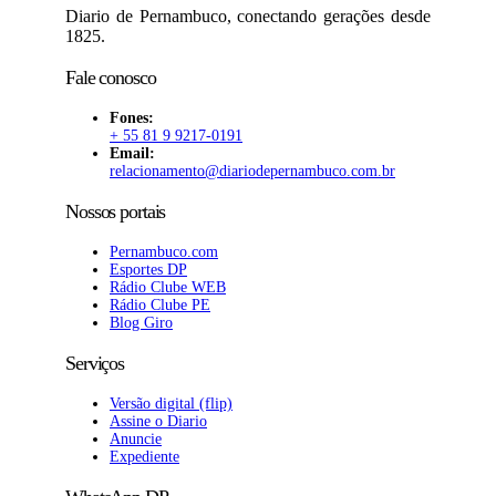
Diario de Pernambuco, conectando gerações desde
1825.
Fale conosco
Fones:
+ 55 81 9 9217-0191
Email:
relacionamento@diariodepernambuco
.com.br
Nossos portais
Pernambuco.com
Esportes DP
Rádio Clube WEB
Rádio Clube PE
Blog Giro
Serviços
Versão digital (flip)
Assine o Diario
Anuncie
Expediente