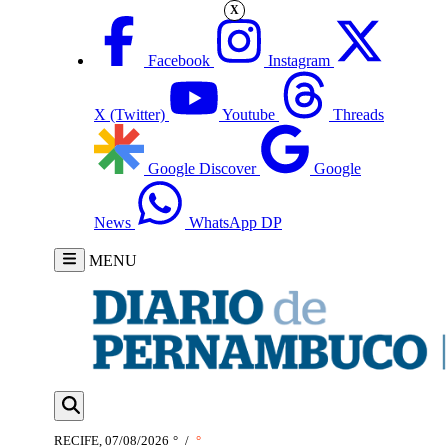
X
Facebook
Instagram
X (Twitter)
Youtube
Threads
Google Discover
Google
News
WhatsApp DP
MENU
RECIFE, 07/08/2026
°
/
°