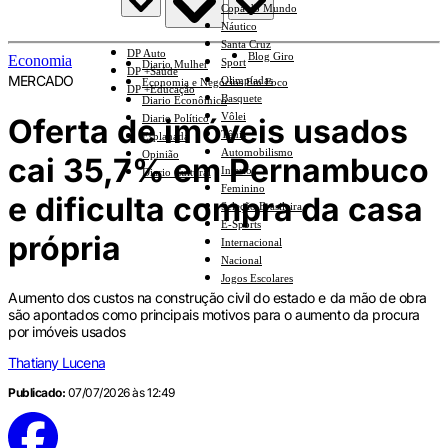
Copa do Mundo
Náutico
Santa Cruz
DP Auto
Blog Giro
Economia
Sport
Diario Mulher
DP +Saúde
MERCADO
Olimpíadas
Economia e Negócios Em Foco
DP +Educação
Basquete
Diario Econômico
Vôlei
Oferta de imóveis usados
Diario Político
Tênis
Esplanada
Automobilismo
Opinião
cai 35,7% em Pernambuco
Interior
Diario Cultural
Feminino
e dificulta compra da casa
Seleção Brasileira
E-Sports
própria
Internacional
Nacional
Jogos Escolares
Aumento dos custos na construção civil do estado e da mão de obra
são apontados como principais motivos para o aumento da procura
por imóveis usados
Thatiany Lucena
Publicado:
07/07/2026 às 12:49