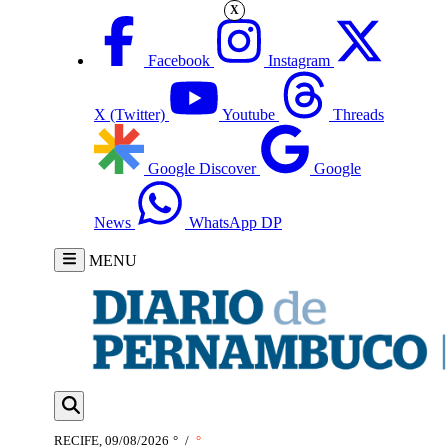
X
Facebook
Instagram
X (Twitter)
Youtube
Threads
Google Discover
Google
News
WhatsApp DP
MENU
RECIFE, 09/08/2026
°
/
°