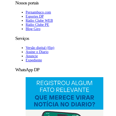
Nossos portais
Pernambuco.com
Esportes DP
Rádio Clube WEB
Rádio Clube PE
Blog Giro
Serviços
Versão digital (flip)
Assine o Diario
Anuncie
Expediente
WhatsApp DP