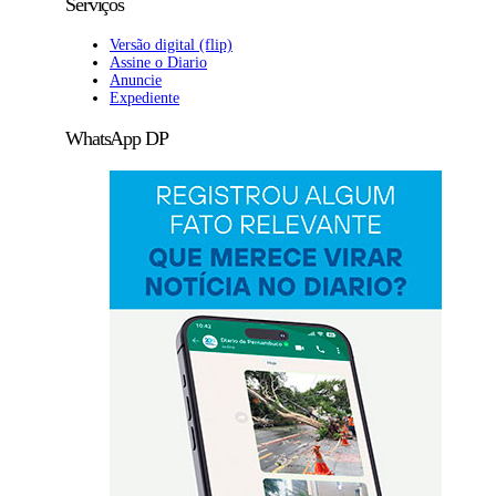
Serviços
Versão digital (flip)
Assine o Diario
Anuncie
Expediente
WhatsApp DP