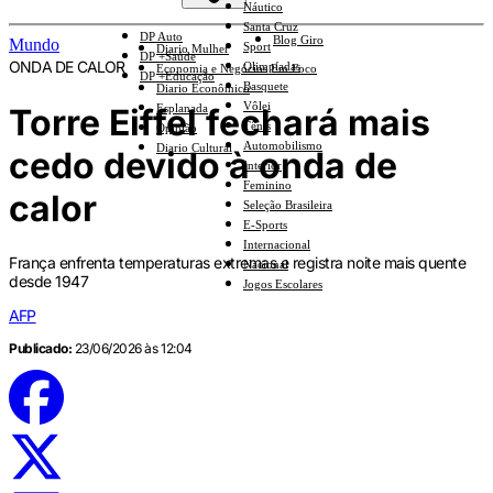
Náutico
Santa Cruz
DP Auto
Blog Giro
Mundo
Sport
Diario Mulher
DP +Saúde
ONDA DE CALOR
Olimpíadas
Economia e Negócios Em Foco
DP +Educação
Basquete
Diario Econômico
Vôlei
Torre Eiffel fechará mais
Esplanada
Tênis
Opinião
Automobilismo
Diario Cultural
cedo devido à onda de
Interior
Feminino
calor
Seleção Brasileira
E-Sports
Internacional
França enfrenta temperaturas extremas e registra noite mais quente
Nacional
desde 1947
Jogos Escolares
AFP
Publicado:
23/06/2026 às 12:04