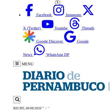
X
Facebook
Instagram
X (Twitter)
Youtube
Threads
Google Discover
Google
News
WhatsApp DP
MENU
RECIFE, 06/08/2026
°
/
°