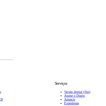
Serviços
m
Versão digital (flip)
Assine o Diario
EB
Anuncie
Expediente