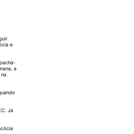
guir
ócia e
spachá-
mana, a
 na
 quando
EC. Já
scócia