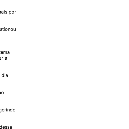
ais por
estionou
i
 tema
er a
 dia
ão
gerindo
 dessa