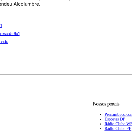
endeu Alcolumbre.
x1
a escala 6x1
enado
Nossos portais
Pernambuco.co
Esportes DP
Rádio Clube W
Rádio Clube PE