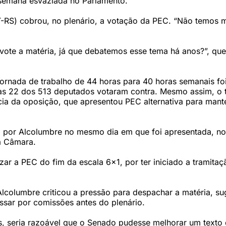
semana esvaziada no Parlamento.
-RS) cobrou, no plenário, a votação da PEC. “Não temos m
 vote a matéria, já que debatemos esse tema há anos?”, qu
jornada de trabalho de 44 horas para 40 horas semanais fo
as 22 dos 513 deputados votaram contra. Mesmo assim, o
ia da oposição, que apresentou PEC alternativa para mant
 por Alcolumbre no mesmo dia em que foi apresentada, no
a Câmara.
zar a PEC do fim da escala 6x1, por ter iniciado a tramitaç
columbre criticou a pressão para despachar a matéria, su
ssar por comissões antes do plenário.
, seria razoável que o Senado pudesse melhorar um texto