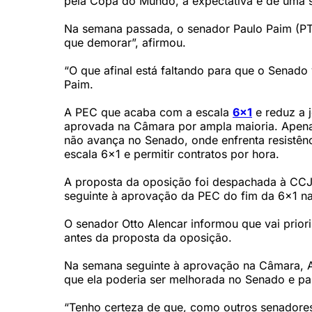
pela Copa do Mundo, a expectativa é de uma 
Na semana passada, o senador Paulo Paim (PT
que demorar”, afirmou.
“O que afinal está faltando para que o Senado
Paim.
A PEC que acaba com a escala
6x1
e reduz a 
aprovada na Câmara por ampla maioria. Apen
não avança no Senado, onde enfrenta resistênc
escala 6x1 e permitir contratos por hora.
A proposta da oposição foi despachada à CCJ
seguinte à aprovação da PEC do fim da 6x1 n
O senador Otto Alencar informou que vai priori
antes da proposta da oposição.
Na semana seguinte à aprovação na Câmara, Al
que ela poderia ser melhorada no Senado e pa
“Tenho certeza de que, como outros senadores