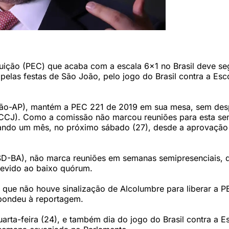
LA MARQUES/AGÊNCIA BRASIL.)
uição (PEC) que acaba com a escala 6x1 no Brasil deve se
las festas de São João, pelo jogo do Brasil contra a Esc
nião-AP), mantém a PEC 221 de 2019 em sua mesa, sem de
 (CCJ). Como a comissão não marcou reuniões para esta se
tando um mês, no próximo sábado (27), desde a aprovação
PSD-BA), não marca reuniões em semanas semipresenciais,
evido ao baixo quórum.
 que não houve sinalização de Alcolumbre para liberar a P
spondeu à reportagem.
rta-feira (24), e também dia do jogo do Brasil contra a E