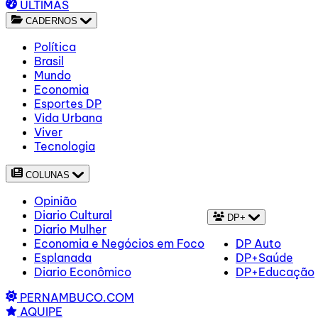
ÚLTIMAS
CADERNOS
Política
Brasil
Mundo
Economia
Esportes DP
Vida Urbana
Viver
Tecnologia
COLUNAS
Opinião
Diario Cultural
DP+
Diario Mulher
Economia e Negócios em Foco
DP Auto
Esplanada
DP+Saúde
Diario Econômico
DP+Educação
PERNAMBUCO.COM
AQUIPE