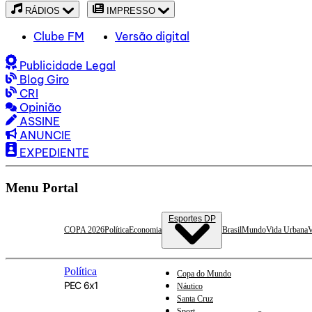
RÁDIOS
IMPRESSO
Clube FM
Versão digital
Publicidade Legal
Blog Giro
CRI
Opinião
ASSINE
ANUNCIE
EXPEDIENTE
Menu Portal
Esportes DP
COPA 2026
Política
Economia
Brasil
Mundo
Vida Urbana
V
Política
Copa do Mundo
PEC 6x1
Náutico
Santa Cruz
Sport