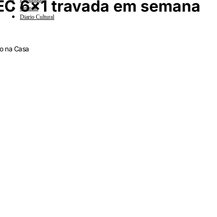
EC 6x1 travada em semana
Opinião
Diario Cultural
mo na Casa