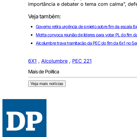
importância e debater o tema com calma”, def
Veja também:
Governo retira urgência de projeto sobre fim da escala 6
Motta convoca reunião de líderes para votar PL do fim d
Alcolumbre trava tramitação da PEC do fim da 6x1 no S
6X1
,
Alcolumbre
,
PEC 221
Mais de Política
Veja mais notícias