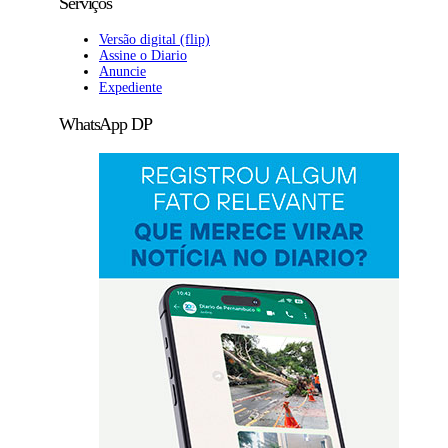
Serviços
Versão digital (flip)
Assine o Diario
Anuncie
Expediente
WhatsApp DP