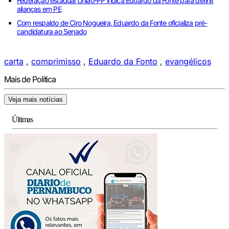
Federação estadual União-PP indica Eduardo da Fonte para definir
alianças em PE
Com respaldo de Ciro Nogueira, Eduardo da Fonte oficializa pré-
candidatura ao Senado
carta
,
comprimisso
,
Eduardo da Fonto
,
evangélicos
Mais de Política
Veja mais notícias
Últimas