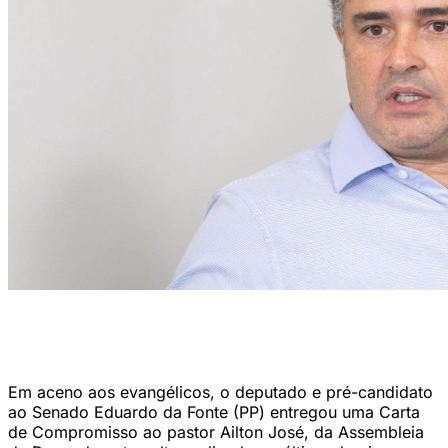
Em um vídeo publicado nas redes sociais, o parlamentar reforçou a
sua atuação ao lado dos cristãos em pautas que são "em favor da
família" (Foto: Karol Rodrigues/DP Foto)
Em aceno aos evangélicos, o deputado e pré-candidato
ao Senado Eduardo da Fonte (PP) entregou uma Carta
de Compromisso ao pastor Ailton José, da Assembleia