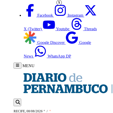
X
Facebook
Instagram
X (Twitter)
Youtube
Threads
Google Discover
Google
News
WhatsApp DP
MENU
RECIFE, 08/08/2026
°
/
°