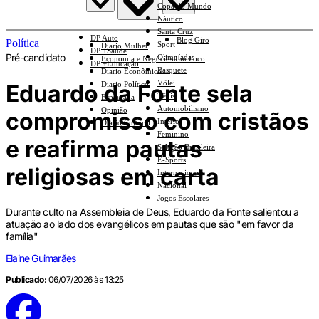
Copa do Mundo
Náutico
Santa Cruz
DP Auto
Blog Giro
Política
Sport
Diario Mulher
DP +Saúde
Pré-candidato
Olimpíadas
Economia e Negócios Em Foco
DP +Educação
Basquete
Diario Econômico
Vôlei
Eduardo da Fonte sela
Diario Político
Tênis
Esplanada
Automobilismo
Opinião
compromisso com cristãos
Interior
Diario Cultural
Feminino
e reafirma pautas
Seleção Brasileira
E-Sports
religiosas em carta
Internacional
Nacional
Jogos Escolares
Durante culto na Assembleia de Deus, Eduardo da Fonte salientou a
atuação ao lado dos evangélicos em pautas que são "em favor da
família"
Elaine Guimarães
Publicado:
06/07/2026 às 13:25