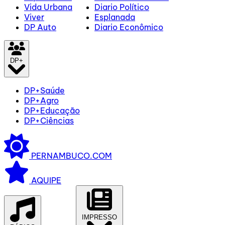
Vida Urbana
Diario Político
Viver
Esplanada
DP Auto
Diario Econômico
DP+
DP+Saúde
DP+Agro
DP+Educação
DP+Ciências
PERNAMBUCO.COM
AQUIPE
IMPRESSO