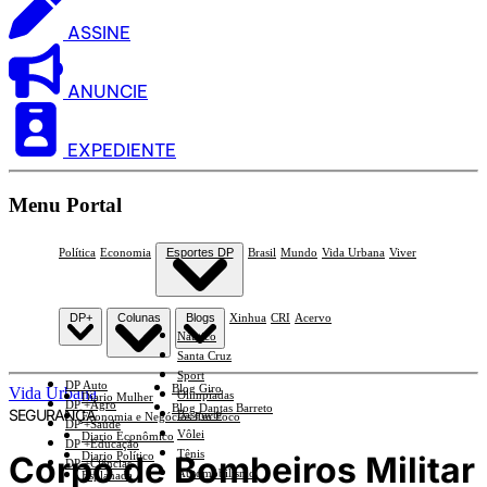
ASSINE
ANUNCIE
EXPEDIENTE
Menu Portal
Política
Economia
Esportes DP
Brasil
Mundo
Vida Urbana
Viver
DP+
Colunas
Blogs
Xinhua
CRI
Acervo
Náutico
Santa Cruz
Sport
DP Auto
Blog Giro
Vida Urbana
Olimpíadas
Diario Mulher
DP +Agro
Blog Dantas Barreto
SEGURANÇA
Basquete
Economia e Negócios Em Foco
DP +Saúde
Vôlei
Diario Econômico
DP +Educação
Tênis
Corpo de Bombeiros Militar
Diario Político
DP +Ciências
Automobilismo
Esplanada