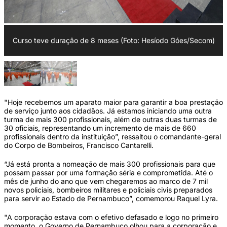
Curso teve duração de 8 meses (Foto: Hesíodo Góes/Secom)
"Hoje recebemos um aparato maior para garantir a boa prestação
de serviço junto aos cidadãos. Já estamos iniciando uma outra
turma de mais 300 profissionais, além de outras duas turmas de
30 oficiais, representando um incremento de mais de 660
profissionais dentro da instituição”, ressaltou o comandante-geral
do Corpo de Bombeiros, Francisco Cantarelli.
“Já está pronta a nomeação de mais 300 profissionais para que
possam passar por uma formação séria e comprometida. Até o
mês de junho do ano que vem chegaremos ao marco de 7 mil
novos policiais, bombeiros militares e policiais civis preparados
para servir ao Estado de Pernambuco”, comemorou Raquel Lyra.
"A corporação estava com o efetivo defasado e logo no primeiro
momento, o Governo de Pernambuco olhou para a corporação e