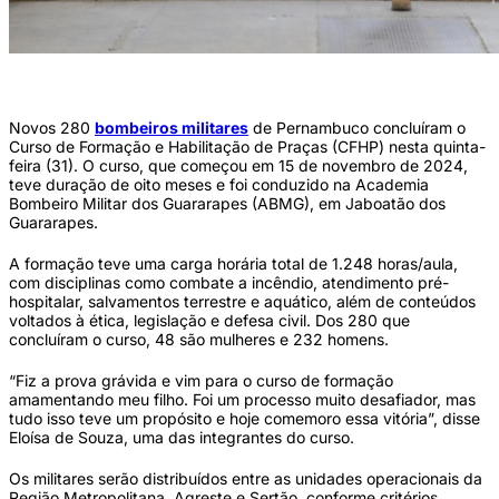
Curso teve duração de 8 meses (Foto: Hesíodo Góes/Secom)
Novos 280
bombeiros militares
de Pernambuco concluíram o
Curso de Formação e Habilitação de Praças (CFHP) nesta quinta-
feira (31). O curso, que começou em 15 de novembro de 2024,
teve duração de oito meses e foi conduzido na Academia
Bombeiro Militar dos Guararapes (ABMG), em Jaboatão dos
Guararapes.
A formação teve uma carga horária total de 1.248 horas/aula,
com disciplinas como combate a incêndio, atendimento pré-
hospitalar, salvamentos terrestre e aquático, além de conteúdos
voltados à ética, legislação e defesa civil. Dos 280 que
concluíram o curso, 48 são mulheres e 232 homens.
“Fiz a prova grávida e vim para o curso de formação
amamentando meu filho. Foi um processo muito desafiador, mas
tudo isso teve um propósito e hoje comemoro essa vitória”, disse
Eloísa de Souza, uma das integrantes do curso.
Os militares serão distribuídos entre as unidades operacionais da
Região Metropolitana, Agreste e Sertão, conforme critérios