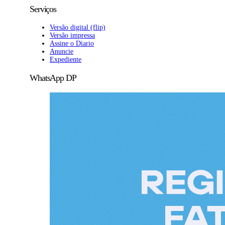
Serviços
Versão digital (flip)
Versão impressa
Assine o Diario
Anuncie
Expediente
WhatsApp DP