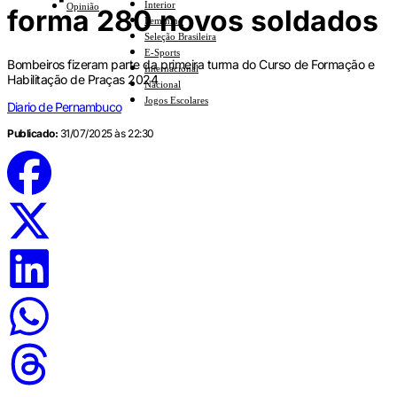
Interior
Opinião
forma 280 novos soldados
Feminino
Seleção Brasileira
E-Sports
Bombeiros fizeram parte da primeira turma do Curso de Formação e
Internacional
Habilitação de Praças 2024
Nacional
Jogos Escolares
Diario de Pernambuco
Publicado:
31/07/2025 às 22:30