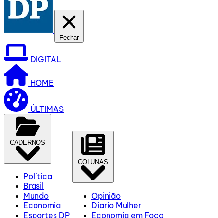
Fechar
DIGITAL
HOME
ÚLTIMAS
CADERNOS
COLUNAS
Política
Brasil
Mundo
Opinião
Economia
Diario Mulher
Esportes DP
Economia em Foco