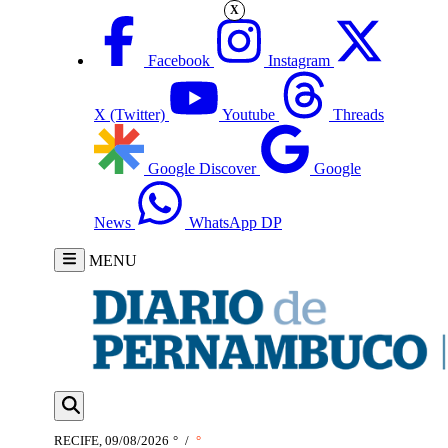
X
Facebook
Instagram
X (Twitter)
Youtube
Threads
Google Discover
Google
News
WhatsApp DP
MENU
RECIFE, 09/08/2026
°
/
°