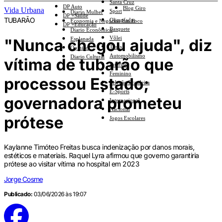
Santa Cruz
DP Auto
Blog Giro
Vida Urbana
Sport
Diario Mulher
DP +Saúde
TUBARÃO
Olimpíadas
Economia e Negócios Em Foco
DP +Educação
Basquete
Diario Econômico
Vôlei
"Nunca chegou ajuda", diz
Esplanada
Tênis
Opinião
Automobilismo
Diario Cultural
vítima de tubarão que
Interior
Feminino
processou Estado;
Seleção Brasileira
E-Sports
governadora prometeu
Internacional
Nacional
prótese
Jogos Escolares
Kaylanne Timóteo Freitas busca indenização por danos morais,
estéticos e materiais. Raquel Lyra afirmou que governo garantiria
prótese ao visitar vítima no hospital em 2023
Jorge Cosme
Publicado:
03/06/2026 às 19:07