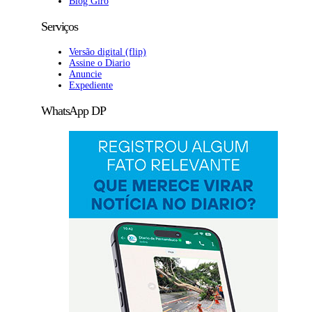
Blog Giro
Serviços
Versão digital (flip)
Assine o Diario
Anuncie
Expediente
WhatsApp DP