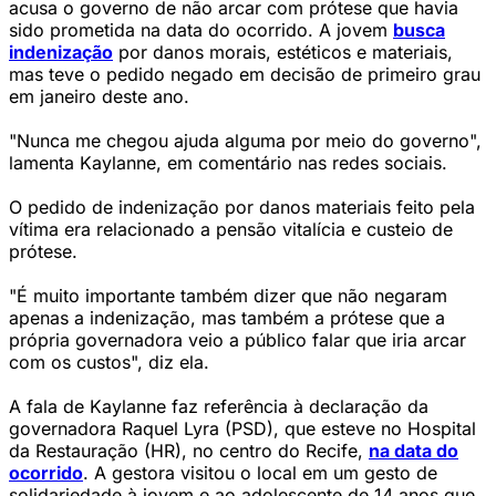
acusa o governo de não arcar com prótese que havia
sido prometida na data do ocorrido. A jovem
busca
indenização
por danos morais, estéticos e materiais,
mas teve o pedido negado em decisão de primeiro grau
em janeiro deste ano.
"Nunca me chegou ajuda alguma por meio do governo",
lamenta Kaylanne, em comentário nas redes sociais.
O pedido de indenização por danos materiais feito pela
vítima era relacionado a pensão vitalícia e custeio de
prótese.
"É muito importante também dizer que não negaram
apenas a indenização, mas também a prótese que a
própria governadora veio a público falar que iria arcar
com os custos", diz ela.
A fala de Kaylanne faz referência à declaração da
governadora Raquel Lyra (PSD), que esteve no Hospital
da Restauração (HR), no centro do Recife,
na data do
ocorrido
. A gestora visitou o local em um gesto de
solidariedade à jovem e ao adolescente de 14 anos que