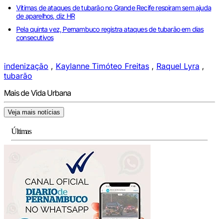
Vítimas de ataques de tubarão no Grande Recife respiram sem ajuda
de aparelhos, diz HR
Pela quinta vez, Pernambuco registra ataques de tubarão em dias
consecutivos
indenização
,
Kaylanne Timóteo Freitas
,
Raquel Lyra
,
tubarão
Mais de Vida Urbana
Veja mais notícias
Últimas