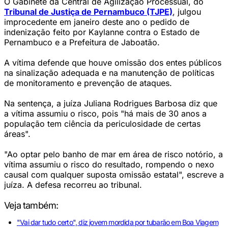
O Gabinete da Central de Agilização Processual, do
Tribunal de Justiça de Pernambuco (TJPE)
, julgou
improcedente em janeiro deste ano o pedido de
indenização feito por Kaylanne contra o Estado de
Pernambuco e a Prefeitura de Jaboatão.
A vítima defende que houve omissão dos entes públicos
na sinalização adequada e na manutenção de políticas
de monitoramento e prevenção de ataques.
Na sentença, a juíza Juliana Rodrigues Barbosa diz que
a vítima assumiu o risco, pois "há mais de 30 anos a
população tem ciência da periculosidade de certas
áreas".
"Ao optar pelo banho de mar em área de risco notório, a
vítima assumiu o risco do resultado, rompendo o nexo
causal com qualquer suposta omissão estatal", escreve a
juíza. A defesa recorreu ao tribunal.
Veja também:
"Vai dar tudo certo", diz jovem mordida por tubarão em Boa Viagem