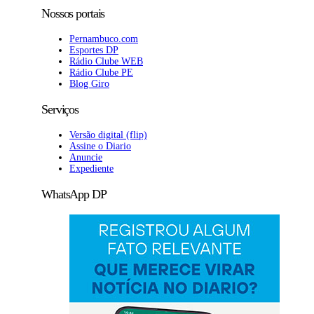
Nossos portais
Pernambuco.com
Esportes DP
Rádio Clube WEB
Rádio Clube PE
Blog Giro
Serviços
Versão digital (flip)
Assine o Diario
Anuncie
Expediente
WhatsApp DP