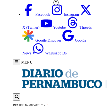
X
Facebook
Instagram
X (Twitter)
Youtube
Threads
Google Discover
Google
News
WhatsApp DP
MENU
RECIFE, 07/08/2026
°
/
°