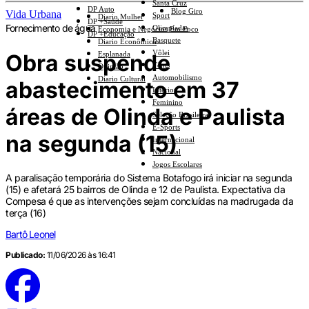
Santa Cruz
DP Auto
Blog Giro
Vida Urbana
Sport
Diario Mulher
DP +Saúde
Fornecimento de água
Olimpíadas
Economia e Negócios Em Foco
DP +Educação
Basquete
Diario Econômico
Vôlei
Obra suspende
Esplanada
Tênis
Opinião
Automobilismo
Diario Cultural
abastecimento em 37
Interior
Feminino
áreas de Olinda e Paulista
Seleção Brasileira
E-Sports
na segunda (15)
Internacional
Nacional
Jogos Escolares
A paralisação temporária do Sistema Botafogo irá iniciar na segunda
(15) e afetará 25 bairros de Olinda e 12 de Paulista. Expectativa da
Compesa é que as intervenções sejam concluídas na madrugada da
terça (16)
Bartô Leonel
Publicado:
11/06/2026 às 16:41