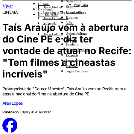
Santa Cruz
DP Auto
Blog Giro
Viver
Sport
Diario Mulher
DP +Saúde
CINEMA
Olimpíadas
Economia e Negócios Em Foco
DP +Educação
Basquete
Diario Econômico
Vôlei
Taís Araújo vem à abertura
Esplanada
Tênis
Opinião
Automobilismo
Diario Cultural
do Cine PE e diz ter
Interior
Feminino
vontade de atuar no Recife:
Seleção Brasileira
E-Sports
"Tem filmes e cineastas
Internacional
Nacional
incríveis"
Jogos Escolares
Protagonista de "Doutor Monstro", Taís Araújo vem ao Recife para a
estreia nacional do filme na abertura do Cine PE
Allan Lopes
Publicado:
01/06/2026 às 19:12