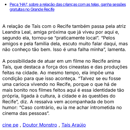
Peça 'HA!', sobre a relação das crianças com as telas, ganha sessões
gratuitas no Grande Recife
A relação de Taís com o Recife também passa pela atriz
Leandra Leal, amiga próxima que já viveu por aqui e,
segundo ela, tornou-se “praticamente local”. “Pelos
amigos e pela família dela, escuto muito falar daqui, mas
não conheço tão bem. Isso é uma falha minha”, lamenta.
A possibilidade de atuar em um filme no Recife anima
Taís, que destaca a força dos cineastas e das produções
feitas na cidade. Ao mesmo tempo, ela impõe uma
condição para que isso aconteça. “Talvez se eu fosse
uma carioca vivendo no Recife, porque o que há de
mais bonito nos filmes feitos aqui é essa identidade tão
própria, ligada à cultura, à cidade e às questões do
Recife”, diz. A ressalva vem acompanhada de bom
humor: “Caso contrário, eu ia me achar intrometida no
cinema das pessoas”.
cine pe
,
Doutor Monstro
,
Taís Araújo