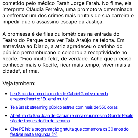
cometido pelo médico Farah Jorge Farah. No filme, ela
interpreta Cláudia Ferreira, uma promotora determinada
a enfrentar um dos crimes mais brutais de sua carreira e
impedir que o assassino escape da Justiça.
A promessa é de filas quilométricas na entrada do
Teatro do Parque para ver Taís Araújo na telona. Em
entrevista ao Diario, a atriz agradeceu o carinho do
público pernambucano e celebrou a receptividade no
Recife. “Fico muito feliz, de verdade. Acho que preciso
conhecer mais o Recife, ficar mais tempo, viver mais a
cidade”, afirma.
Veja também:
Leo Stronda comenta morte de Gabriel Ganley e revela
arrependimento: "Eu errei muito"
Tela Brasil: streaming público estreia com mais de 550 obras
Abertura do São João de Caruaru e ensaios juninos no Grande Recife
são destaques do fim de semana
Cine PE inicia programação gratuita que comemora os 30 anos do
festival nesta segunda (1º)