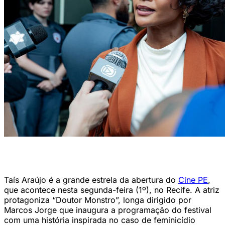
Taís Araujo vive a promotora de justiça Cláudia Ferreira m um dos
casos mais desafiadores de sua carreira (Foto: Olhar Filmes)
Taís Araújo é a grande estrela da abertura do
Cine PE
,
que acontece nesta segunda-feira (1º), no Recife. A atriz
protagoniza “Doutor Monstro”, longa dirigido por
Marcos Jorge que inaugura a programação do festival
com uma história inspirada no caso de feminicídio