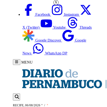
X
Facebook
Instagram
X (Twitter)
Youtube
Threads
Google Discover
Google
News
WhatsApp DP
MENU
RECIFE, 06/08/2026
°
/
°