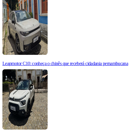
Leapmotor C10: conheça o chinês que receberá cidadania pernambucana