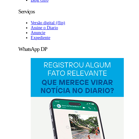
Blog Giro
Serviços
Versão digital (flip)
Assine o Diario
Anuncie
Expediente
WhatsApp DP