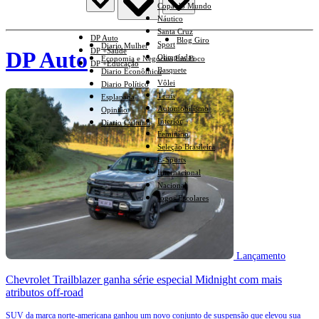
Copa do Mundo
Náutico
Santa Cruz
DP Auto
Blog Giro
Sport
Diario Mulher
DP +Saúde
DP Auto
Olimpíadas
Economia e Negócios Em Foco
DP +Educação
Basquete
Diario Econômico
Vôlei
Diario Político
Tênis
Esplanada
Automobilismo
Opinião
Interior
Diario Cultural
Feminino
Seleção Brasileira
E-Sports
Internacional
Nacional
Jogos Escolares
Lançamento
Chevrolet Trailblazer ganha série especial Midnight com mais
atributos off-road
SUV da marca norte-americana ganhou um novo conjunto de suspensão que elevou sua