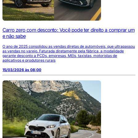
Carro zero com desconto: Você pode ter direito a comprar um
e não sabe
O ano de 2025 consolidou as vendas diretas de automóveis, que ultrapassou
as vendas no varejo. Faturada diretamente pela fábrica, a modalidade
garante desconto a PCDs, empresas, MEIs, taxistas, motoristas de
aplicativos e produtores rurais
15/03/2026 às 08:00