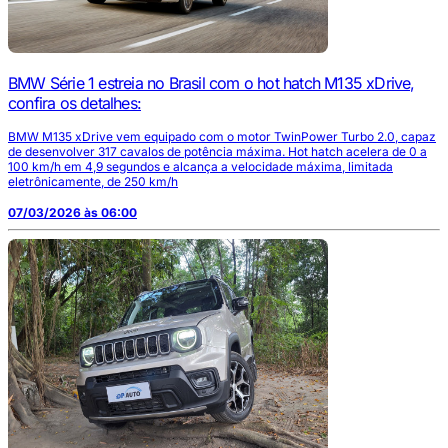
BMW Série 1 estreia no Brasil com o hot hatch M135 xDrive,
confira os detalhes:
BMW M135 xDrive vem equipado com o motor TwinPower Turbo 2.0, capaz
de desenvolver 317 cavalos de potência máxima. Hot hatch acelera de 0 a
100 km/h em 4,9 segundos e alcança a velocidade máxima, limitada
eletrônicamente, de 250 km/h
07/03/2026 às 06:00