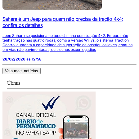
Sahara é um Jeep para quem não precisa da tração 4x4;
confira os detalhes
Jeep Sahara se posiciona no topo da linha com tração 4x2. Embora não
tenha tração nas quatro rodas, como a versão Willys, o sistema Traction
Control aumenta a capacidade de superação de obstáculos leves, comuns
em vias não pavimentadas, ou trechos escorregadios
28/02/2026 às 12:58
Veja mais notícias
Últimas