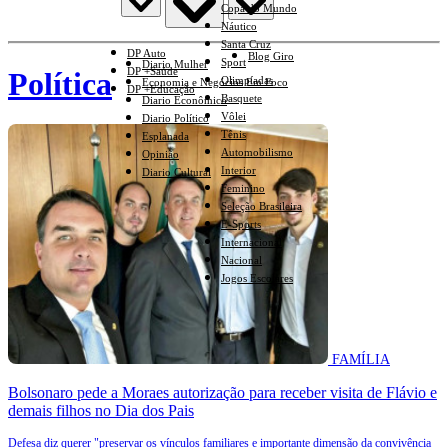
Copa do Mundo
Náutico
Santa Cruz
DP Auto
Blog Giro
Sport
Diario Mulher
DP +Saúde
Política
Olimpíadas
Economia e Negócios Em Foco
DP +Educação
Basquete
Diario Econômico
Vôlei
Diario Político
Tênis
Esplanada
Automobilismo
Opinião
Interior
Diario Cultural
Feminino
Seleção Brasileira
E-Sports
Internacional
Nacional
Jogos Escolares
FAMÍLIA
Bolsonaro pede a Moraes autorização para receber visita de Flávio e
demais filhos no Dia dos Pais
Defesa diz querer "preservar os vínculos familiares e importante dimensão da convivência