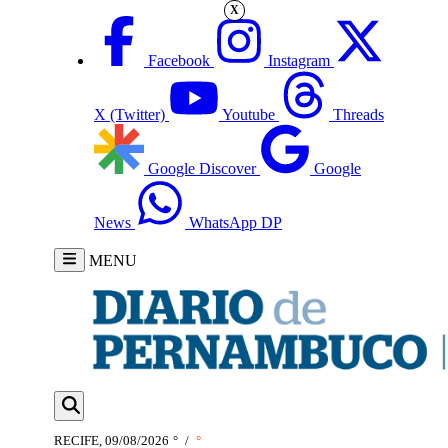
X
Facebook
Instagram
X (Twitter)
Youtube
Threads
Google Discover
Google
News
WhatsApp DP
MENU
RECIFE, 09/08/2026
°
/
°