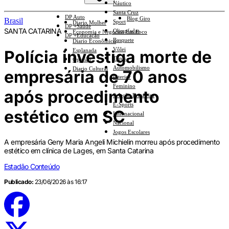
Náutico
Santa Cruz
DP Auto
Blog Giro
Brasil
Sport
Diario Mulher
DP +Saúde
SANTA CATARINA
Olimpíadas
Economia e Negócios Em Foco
DP +Educação
Basquete
Diario Econômico
Vôlei
Polícia investiga morte de
Esplanada
Tênis
Opinião
Automobilismo
Diario Cultural
empresária de 70 anos
Interior
Feminino
após procedimento
Seleção Brasileira
E-Sports
estético em SC
Internacional
Nacional
Jogos Escolares
A empresária Geny Maria Angeli Michielin morreu após procedimento
estético em clínica de Lages, em Santa Catarina
Estadão Conteúdo
Publicado:
23/06/2026 às 16:17