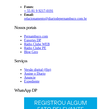
Fones:
+ 55 81 9 9217-0191
Email:
relacionamento@diariodepernambuco
.com.br
Nossos portais
Pernambuco.com
Esportes DP
Rádio Clube WEB
Rádio Clube PE
Blog Giro
Serviços
Versão digital (flip)
Assine o Diario
Anuncie
Expediente
WhatsApp DP