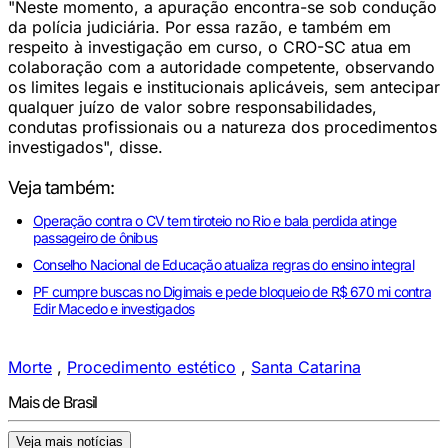
"Neste momento, a apuração encontra-se sob condução
da polícia judiciária. Por essa razão, e também em
respeito à investigação em curso, o CRO-SC atua em
colaboração com a autoridade competente, observando
os limites legais e institucionais aplicáveis, sem antecipar
qualquer juízo de valor sobre responsabilidades,
condutas profissionais ou a natureza dos procedimentos
investigados", disse.
Veja também:
Operação contra o CV tem tiroteio no Rio e bala perdida atinge
passageiro de ônibus
Conselho Nacional de Educação atualiza regras do ensino integral
PF cumpre buscas no Digimais e pede bloqueio de R$ 670 mi contra
Edir Macedo e investigados
Morte
,
Procedimento estético
,
Santa Catarina
Mais de Brasil
Veja mais notícias