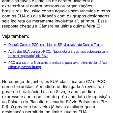
administrativas e judiciais de caráter unilateral e
extraterritorial contra pessoas ou organizações
brasileiras, inclusive contra aquelas sem vínculos diretos
com os EUA ou cuja ligação com os grupos designados
seja indireta ou meramente involuntária", afirmou. Essa
resposta chegou à Câmara na última quinta-feira (2)
Veja também:
Dossiê: Como o PCC, nascido em SP, virou alvo de Donald Trump
Ação dos EUA contra o PCC: 'Não afeta o Brasil, mas soberania tem
de ser respeitada', diz Silva
PCC usa sistema financeiro americano para lavar dinheiro do tráfico,
afirma governo Trump
No começo de junho, os EUA classificaram CV e PCC
como terroristas. A medida foi divulgada à revelia do
governo Luiz Inácio Lula da Silva, e após pedido
expresso e apoio político do pré-candidato de oposição
ao Palácio do Planalto e senador Flávio Bolsonaro (PL-
RJ). O governo brasileiro já havia avaliado que a
designação permitiria, no limite, que os EUA