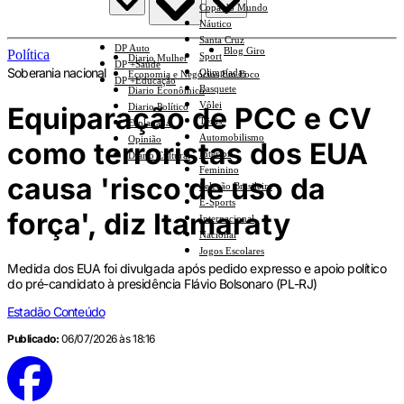
Copa do Mundo
Náutico
Santa Cruz
DP Auto
Blog Giro
Política
Sport
Diario Mulher
DP +Saúde
Soberania nacional
Olimpíadas
Economia e Negócios Em Foco
DP +Educação
Basquete
Diario Econômico
Vôlei
Equiparação de PCC e CV
Diario Político
Tênis
Esplanada
Automobilismo
Opinião
como terroristas dos EUA
Interior
Diario Cultural
Feminino
causa 'risco de uso da
Seleção Brasileira
E-Sports
força', diz Itamaraty
Internacional
Nacional
Jogos Escolares
Medida dos EUA foi divulgada após pedido expresso e apoio político
do pré-candidato à presidência Flávio Bolsonaro (PL-RJ)
Estadão Conteúdo
Publicado:
06/07/2026 às 18:16