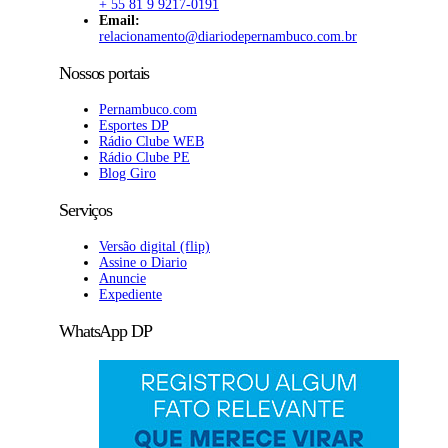
+ 55 81 9 9217-0191
Email:
relacionamento@diariodepernambuco
.com.br
Nossos portais
Pernambuco.com
Esportes DP
Rádio Clube WEB
Rádio Clube PE
Blog Giro
Serviços
Versão digital (flip)
Assine o Diario
Anuncie
Expediente
WhatsApp DP